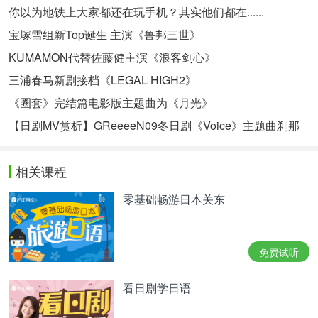
你以为地铁上大家都还在玩手机？其实他们都在......
宝塚雪组新Top诞生 主演《鲁邦三世》
KUMAMON代替佐藤健主演《浪客剑心》
三浦春马新剧接档《LEGAL HIGH2》
《圈套》完结篇电影版主题曲为《月光》
【日剧MV赏析】GReeeeN09冬日剧《Voice》主题曲刹那
相关课程
零基础畅游日本关东
免费试听
看日剧学日语