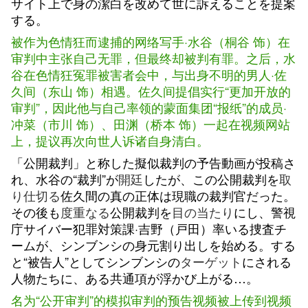
サイト上で身の潔白を改めて世に訴えることを提案
する。
被作为色情狂而逮捕的网络写手·水谷（桐谷 饰）在
审判中主张自己无罪，但最终却被判有罪。之后，水
谷在色情狂冤罪被害者会中，与出身不明的男人·佐
久间（东山 饰）相遇。佐久间提倡实行“更加开放的
审判”，因此他与自己率领的蒙面集团“报纸”的成员·
冲菜（市川 饰）、田渊（桥本 饰）一起在视频网站
上，提议再次向世人诉诸自身清白。
「公開裁判」と称した擬似裁判の予告動画が投稿さ
れ、水谷の“裁判”が
開廷
したが、この公開裁判を
取
り仕切る
佐久間の真の正体は現職の裁判官だった。
その後も
度重なる
公開裁判を
目の当たり
にし、警視
庁サイバー犯罪対策課·吉野（戸田）率いる捜査チ
ームが、シンブンシの身元割り出しを始める。する
と“被告人”としてシンブンシの
ターゲット
にされる
人物たちに、ある共通項が浮かび上がる…。
名为“公开审判”的模拟审判的预告视频被上传到视频