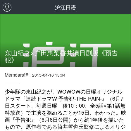
沪江日语
东山纪之×户田惠梨香共演日剧版《预告
犯》
Memoars译
2015-04-16 13:04
少年隊の東山紀之が、WOWOWの日曜オリジナル
ドラマ『連続ドラマW 予告犯-THE PAIN-』（6月7
日スタート、毎週日曜 後10：00、全5話※第1話無
料放送）で主演を務めることが15日、わかった。映
画『予告犯』（6月6日公開）から約1年後を描いた
もので、原作者である筒井哲也氏監修によるオリジ