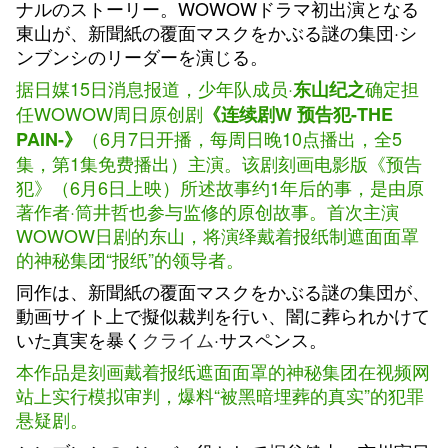
ナルのストーリー。WOWOWドラマ初出演となる
東山が、新聞紙の覆面マスクをかぶる謎の集団·シ
ンブンシのリーダーを演じる。
据日媒15日消息报道，少年队成员·
确定担
东山纪之
任WOWOW周日原创剧
《连续剧W 预告犯-THE
（6月7日开播，每周日晚10点播出，全5
PAIN-》
集，第1集免费播出）主演。该剧刻画电影版《预告
犯》（6月6日上映）所述故事约1年后的事，是由原
著作者·筒井哲也参与监修的原创故事。首次主演
WOWOW日剧的东山，将演绎戴着报纸制遮面面罩
的神秘集团“报纸”的领导者。
同作は、新聞紙の覆面マスクをかぶる謎の集団が、
動画サイト上で擬似裁判を行い、闇に葬られかけて
いた真実を暴く
クライム
·サスペンス。
本作品是刻画戴着报纸遮面面罩的神秘集团在视频网
站上实行模拟审判，爆料“被黑暗埋葬的真实”的犯罪
悬疑剧。