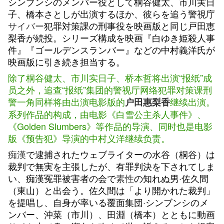
シンブンシのメンバー役として桐谷健太、市川実日
子、橋本さとしが出演するほか、彼らを追う警視庁
サイバー
犯罪対策課の刑事役を映画版と同じ戸田恵
梨香が続投。シリーズ構成を映画『白ゆき姫殺人事
件』『ゴールデンスランバー』などの中村義洋氏が
映画版に引き続き担当する。
除了桐谷健太、市川实日子、桥本哲将出演“报纸”成
员之外，追查“报纸”集团的警视厅网络犯罪对策课刑
警一角同样将由出演电影版的
继续出演。
户田惠梨香
系列作品的构成，由电影《白雪公主杀人事件》、
《Golden Slumbers》等作品的导演、同时也是电影
版《预告犯》导演的中村义洋继续负责。
痴漢
で逮捕されたウェブライターの水谷（桐谷）は
裁判で無実を主張したが、有罪判決を下されてしま
い、痴漢冤罪被害者の会で
素性
の知れぬ男·佐久間
（東山）と出会う。佐久間は「より開かれた裁判」
を提唱し、自身が率いる覆面集団·シンブンシのメ
ンバー、沖菜（市川）、田淵（橋本）とともに動画