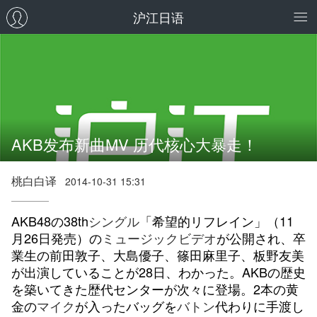
沪江日语
AKB发布新曲MV 历代核心大暴走！
桃白白译
2014-10-31 15:31
AKB48の38th
シングル
「希望的リフレイン」（11
月26日発売）の
ミュージックビデオ
が公開され、卒
業生の前田敦子、大島優子、篠田麻里子、板野友美
が出演していることが28日、わかった。AKBの歴史
を築いてきた歴代センターが次々に登場。2本の黄
金の
マイク
が入ったバッグを
バトン
代わりに手渡し