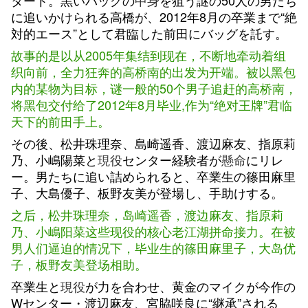
タート。黒いバッグの
中身
を狙う謎の50人の男たち
に追いかけられる高橋が、2012年8月の卒業まで“絶
対的エース”として君臨した前田にバッグを託す。
故事的是以从2005年集结到现在，不断地牵动着组
织向前，全力狂奔的高桥南的出发为开端。被以黑包
内的某物为目标，谜一般的50个男子追赶的高桥南，
将黑包交付给了2012年8月毕业,作为“绝对王牌”君临
天下的前田手上。
その後、松井珠理奈、島崎遥香、渡辺麻友、指原莉
乃、小嶋陽菜と
現役
センター経験者が
懸命
にリレ
ー。男たちに追い詰められると、卒業生の篠田麻里
子、大島優子、板野友美が登場し、手助けする。
之后，
松井珠理奈
，岛崎
遥香
，
渡边麻友
、指原莉
乃
、小嶋阳菜这些
现役
的核心老江湖
拼命
接力
。在被
男人们
逼迫的情况下，
毕业生
的篠田
麻里子
，大岛优
子，
板野友美
登场相
助
。
卒業生と
現役
が力を合わせ、黄金のマイクが今作の
Wセンター・渡辺麻友、宮脇咲良に“継承”される