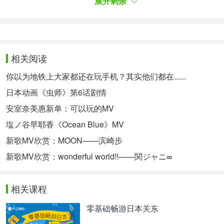
展开剩余
声明：本双语文章的中文翻译系沪江日语原创内容，
转载请注明出处。中文翻译仅代表译者个人观点，仅
供参考。如有不妥之处，欢迎指正。
相关阅读：
相关阅读
大岛优子写真集大胆秀出好身材（组图）
你以为地铁上大家都还在玩手机？其实他们都在......
日本动画《虫师》第6话剧情
相关热点：
日本音乐
AKB48
星野源
日语基本句型
安室奈美惠新单：可以玩的MV
塩ノ谷早耶香《Ocean Blue》MV
新歌MV欣赏：MOON——滨崎步
新歌MV欣赏：wonderful world!!——関ジャニ∞
相关课程
零基础畅游日本关东