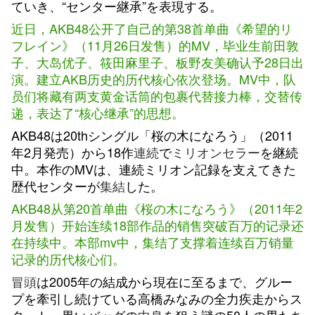
ていき、“センター継承”を表現する。
近日，AKB48公开了自己的第38首单曲《希望的リ
フレイン》（11月26日发售）的MV，毕业生前田敦
子、大岛优子、筱田麻里子、板野友美确认予28日出
演。建立AKB历史的历代核心依次登场。MV中，队
员们将藏有两支黄金话筒的包裹代替接力棒，交替传
递，表达了“核心继承”的思想。
AKB48は20thシングル「桜の木になろう」（2011
年2月発売）から18作
連続
で
ミリオンセラー
を継続
中。本作のMVは、連続ミリオン記録を支えてきた
歴代センターが
集結
した。
AKB48从第20首单曲《桜の木になろう》（2011年2
月发售）开始连续18部作品的销售突破百万的记录还
在持续中。本部mv中，集结了支撑着
连续
百万销量
记录的历代核心们。
冒頭
は2005年の結成から現在に至るまで、グルー
プを牽引し続けている高橋みなみの全力疾走からス