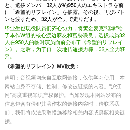
と、選抜メンバー32人が約950人のエキストラを前
に「希望的リフレイン」を
披露
。その後、再びバト
ンを渡すため、32人が全力で走りだす。
毕业生也现役队员们齐心协力，将黄金麦克“继承”给
了本作W组的核心渡边麻友和宫胁咲良，选拔成员32
人在950人的临时演员面前公布了《希望的リフレイ
ン》。之后，为了再一次地传递接力棒，32人全力狂
奔。
《希望的リフレイン》MV欣赏：
声明：音视频均来自互联网链接，仅供学习使用。本
网站自身不存储、控制、修改被链接的内容。"沪江
网"高度重视知识产权保护。当如发现本网站发布的
信息包含有侵犯其著作权的链接内容时，请联系我
们，我们将依法采取措施移除相关内容或屏蔽相关链
接。