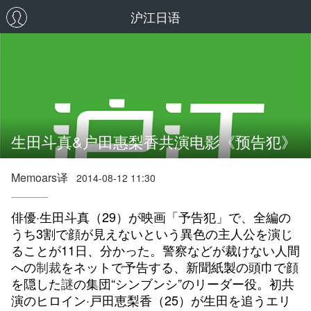
沪江日语
生田斗真&户田惠梨香共演电影《预告犯》
Memoars译
2014-08-12 11:30
俳優·生田斗真（29）が映画「予告犯」で、全編の
うち3割で顔が見えないという異色の主人公を演じ
ることが11日、分かった。警察などが裁けない人間
への
制裁
をネットで予告する、新聞紙製の頭巾で顔
を隠した
謎
の集団“シンブンシ”のリーダー役。初共
演のヒロイン·戸田恵梨香（25）が生田を追うエリ