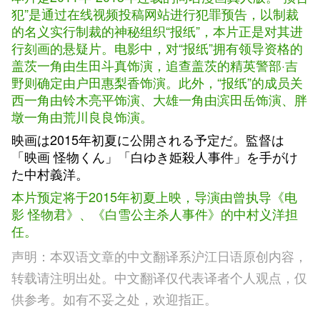
犯”是通过在线视频投稿网站进行犯罪预告，以制裁
的名义实行制裁的神秘组织“报纸”，本片正是对其进
行刻画的悬疑片。电影中，对“报纸”拥有领导资格的
盖茨一角由生田斗真饰演，追查盖茨的精英警部·吉
野则确定由户田惠梨香饰演。此外，“报纸”的成员关
西一角由铃木亮平饰演、大雄一角由滨田岳饰演、胖
墩一角由荒川良良饰演。
映画は2015年初夏に公開される予定だ。監督は
「映画 怪物くん」「白ゆき姫殺人事件」を手がけ
た中村義洋。
本片预定将于2015年初夏上映，导演由曾执导《电
影 怪物君》、《白雪公主杀人事件》的中村义洋担
任。
声明：本双语文章的中文翻译系沪江日语原创内容，
转载请注明出处。中文翻译仅代表译者个人观点，仅
供参考。如有不妥之处，欢迎指正。