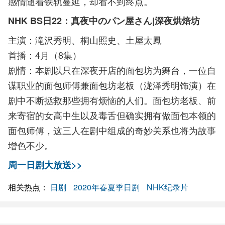
感情随着铁轨蔓延，却看不到终点。
NHK BS日22：真夜中のパン屋さん|深夜烘焙坊
主演：滝沢秀明、桐山照史、土屋太鳳
首播：4月（8集）
剧情：本剧以只在深夜开店的面包坊为舞台，一位自
谋职业的面包师傅兼面包坊老板（泷泽秀明饰演）在
剧中不断拯救那些拥有烦恼的人们。面包坊老板、前
来寄宿的女高中生以及毒舌但确实拥有做面包本领的
面包师傅，这三人在剧中组成的奇妙关系也将为故事
增色不少。
周一日剧大放送>>
相关热点：
日剧
2020年春夏季日剧
NHK纪录片