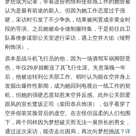
梦想成为记者，带着这份热情和使命感工作的她曾被
认为是最有前途的新人。但因为她工作态度过于强
硬，采访时引发了不少争执，结果被闲置成非黄金时
段的导演。之后她被命令做制服特集，于是前往自卫
队幕僚参谋部公关室进行采访，遇上空井大佑（绫野
刚饰演）。
原本是战斗机飞行员的他，因为一场酒驾车祸脚部受
伤，年仅29岁就断送了其飞行生涯。失意落魄一年
后，他被迫转到公关部工作。稻叶认为能在空井身上
发掘出爆炸性新闻，成为她回到电视台一线工作的契
机，但她的强硬态度却惹来空井反感。此外公关部爱
跟风的室长鹭坂正司（柴田恭兵饰演），似乎看穿了
空井假装笑脸背后的虚空。在古怪但温柔的人们包围
下，两个同样因为梦想破灭而无法一展所长的男女，
通过这次采访，能否走出困局，再次向梦想挑战？
详