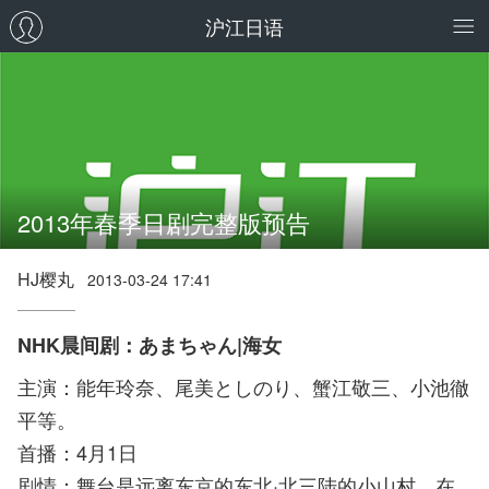
沪江日语
2013年春季日剧完整版预告
HJ樱丸
2013-03-24 17:41
NHK晨间剧：あまちゃん|海女
主演：能年玲奈、尾美としのり、蟹江敬三、小池徹
平等。
首播：4月1日
剧情：舞台是远离东京的东北·北三陆的小山村，在