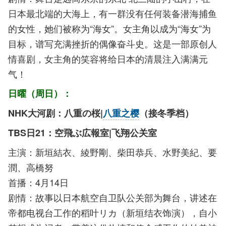
日本最北端的大海上，有一群没有任何装备潜海捕鱼
的女性，她们被称为“海女”。女主角以成为“海女”为
目标，谱写充满挫折的偶像奋斗史。这是一部原创人
情喜剧，女主角的笑容将给日本的清晨注入满满元
气！
日曜（周日）：
NHK大河剧：八重の桜|
八重之樱
（接冬季档）
TBS日21：空飛ぶ広報室|飞翔公关室
主演：新垣結衣、綾野剛、柴田恭兵、水野美紀、要
潤、高橋努
首播：4月14日
剧情：故事以日本航空自卫队公关部为舞台，讲述在
帝都电视台工作的稻叶リカ（新垣结衣饰演），自小