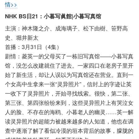
情>>
NHK BS日21：小暮写眞館|小暮写真馆
主演：神木隆之介、成海璃子、松下由樹、笹野高
史、堀井新太
首播：3月31日（4集）
剧情：菱英一的父母买了一栋旧写真馆——小暮写真
馆，没怎么改建就住了进去。一家四口在老房子里开
始了新生活，却让人误以为写真馆还在营业。直到一
个女高中生拿来一张“灵异照片”，信封上的字迹让英
一收下了灵异照片，开始寻找线索。很快，第二张、
第三张、第四张纷纷来到，这些灵异照片上有哭泣女
人的脸、不存在的海鸥、小暮老人的幽灵……英一解
读灵异照片的超能力被越来越多的人知道，他也在调
查中逐渐了解了看似冷漠的垣本背后的故事，朦胧的