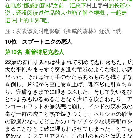
在电影“挪威的森林”之前，汇总下
村上春树
的长篇小
说，还没阅读过作品的人也能了解个梗概，一起走
进“村上的世界”吧。
注：发表该文时电影版《挪威的森林》还没上映
10位 スプートニクの恋人
第10名 斯普特尼克恋人
22歳の春にすみれは生まれて初めて恋に落ちた。広
大な平原をまっすぐ突き進む
竜巻
のような激しい恋
だった。それは
行く手
のかたちあるものを残らずな
ぎ倒し、片端から空に巻き上げ、理不尽に引き
ちぎ
り
、完膚なきまでに叩きつぶした。そして勢いをひ
とつまみもゆるめることなく大洋を吹きわたり、
ア
ンコールワット
を無慈悲に崩し、インドの森を気の
毒な一群の虎ごと熱で焼きつくし、
ペルシャ
の砂漠
の
砂嵐
となってどこかの
エキゾチック
な
城塞
都市を
まるごとひとつ砂に埋もれさせてしまった。とても
奇妙な、
ミステリアス
な、この世のものとは思えな