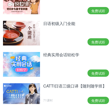
て「水」のイメージで書かれている。
免费试听
以1984年6月至1986年的冬天为主要舞台。作品是借
着“水”的感觉来撰写的。
日语初级入门全能
4位 羊をめぐる冒険
第4名 寻羊冒险记
免费试听
美しい耳の彼女と共に、星形の斑紋を背中に持って
いるという一頭の羊と“鼠”の行方を追って、北海道
经典实用会话轻松学
奥地
の牧場にたどりついた僕を、恐ろしい事実が待
ち受けていた。一九八二年秋、僕たちの旅は終わ
る。すべてを失った僕の、ラスト・アドベンチャ
ー。村上春樹の青春三部作完結編。野間文芸新人賞
免费试听
受賞作。
CATTI日语三级口译【随到随学班】
我和有着美丽耳朵的女朋友，为了追寻一头背上有星
型条纹的羊和“鼠”的踪迹，来到了北海道内地的牧
场，等待我的却是令人恐惧的事实。1982年秋，我
71课时
免费试听
们的旅行结束了。这是失去全部的我的最后一次的冒
险。作为村上春树青春三部曲的完结篇，获得了野间