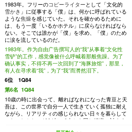
1983年。フリーの
コピーライター
として「文化的
雪かき
」に従事する「僕」は、何かに呼ばれている
ような
焦燥
を感じていた。それを確かめるために
は、もう一度「いるかホテル」に戻らなければなら
ない。そこでは誰かが「僕」を求め、「僕」のため
に涙を流しているのだ。
1983年。作为自由广告撰写人的“我”从事着“文化性
雪铲”的工作，感觉像被什么呼喊着那般焦躁。为了
确认事实，不得不再一次回到了“海豚旅馆”，那里，
有人在寻求着“我”，为了“我”而潸然泪下。
6位 1Q84
第6名 1Q84
10歳の時に出会って、離ればなれになった青豆と天
吾は、この世界で自分一人で生きていく孤独に耐え
ながら、リアリティの感じられない日々を暮らして
いた。しかし、1984年に2人とも同じ組織に対する
活動にそれぞれが巻き込まれていく。そして、青豆