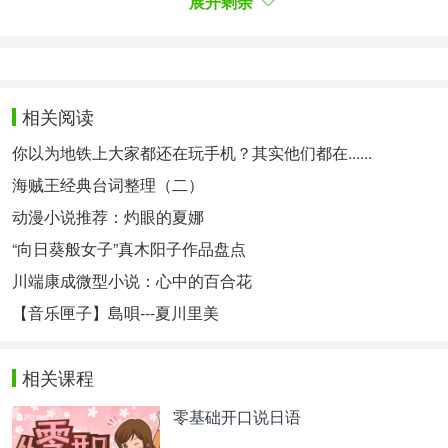
展开剩余
は現実とは微妙に異なっていく不可思議な1984年
を「1Q84年」と名付ける。
10岁相遇后分开的青豆与天吾，在这个世界上一个人
一边忍受着孤独，一边过着没有现实感的日子。但在
1984年，两人同时被卷入了某组织活动。青豆将与
相关阅读
现实世界隐隐不同的、不可思议的1984年命名
你以为地铁上大家都还在玩手机？其实他们都在......
为“1Q84年”。
海贼王经典台词整理（二）
5位 ねじまき鳥クロニクル（全3巻）
动漫小说推荐：灼眼的夏娜
第5名 奇鸟行状录
“向日葵般女子”真木阳子作品盘点
会社を辞め日々家事を営む「僕」と、雑誌編集者と
川端康成微型小说：心中的百合花
して働く妻「クミコ」の生活は、
それなり
に平穏に
過ぎていった。しかし、猫の失跡をきっかけに、
あ
【音乐匣子】島唄---夏川里美
やうい
バランスが少しずつ狂い始める。
辞了工作在家当主夫的“我”，和做杂志编辑工作的妻
相关课程
子“久美子”就那样过着平稳的生活。可是，由于猫咪
的失踪，渐渐失衡，出现了危险的警报。
零基础开口说日语
1984年6月から1986年の冬が主な舞台。作品を通し