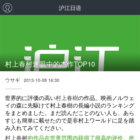
沪江日语
村上春树迷眼中的杰作TOP10
ウサギ
2013-10-08 16:30
世界的に評価の高い
村上春樹
の作品。映画ノルウェ
イの森に先駆けて村上春樹の長編小説のランキング
をまとめました。まだ読んだことのない人も、あら
すじも簡単に載せたので是非村上ワールドに足を踏
み入れてみてください。
村上春树
的作品在世界范围内获得了很高的评价。抢