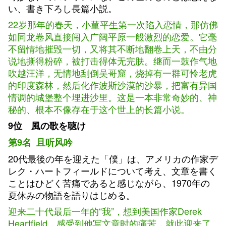
い、書き下ろし長篇小説。
22岁那年的春天，小菫平生第一次陷入恋情，那仿佛
如同龙卷风直接闯入广阔平原一般激烈的恋爱。它毫
不留情地摧毁一切，又将其不断地翻卷上天，不由分
说地撕得粉碎，被打击得体无完肤。继而一鼓作气地
吹越汪洋，无情地刮倒吴哥窟，烧掉有一群可怜老虎
的印度森林，然后化作波斯沙漠的沙暴，把富有异国
情调的城堡整个埋进沙里。这是一本非常奇妙的、神
秘的、根本不像存在于这个世上的长篇小说。
9位 風の歌を聴け
第9名 且听风吟
20代最後の年を迎えた「僕」は、アメリカの作家デ
レク・ハートフィールドについて考え、文章を書く
ことはひどく苦痛であると感じながら、1970年の
夏休みの物語を語りはじめる。
迎来二十代最后一年的“我”，想到美国作家Derek
Heartfield，感受到他写文章时的痛苦，就此迎来了