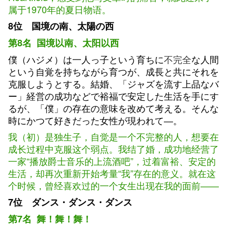
属于1970年的夏日物语。
8位 国境の南、太陽の西
第8名 国境以南、太阳以西
僕（ハジメ）は一人っ子という育ちに
不完全
な人間
という自覚を持ちながら育つが、成長と共にそれを
克服しようとする。結婚、「ジャズを流す上品なバ
ー」経営の成功などで裕福で安定した生活を手にす
るが、「僕」の存在の意味を改めて考える。そんな
時にかつて好きだった女性が現われて―。
我（初）是独生子，自觉是一个不完整的人，想要在
成长过程中克服这个弱点。我结了婚，成功地经营了
一家“播放爵士音乐的上流酒吧”，过着富裕、安定的
生活，却再次重新开始考量“我”存在的意义。就在这
个时候，曾经喜欢过的一个女生出现在我的面前——
7位 ダンス・ダンス・ダンス
第7名 舞！舞！舞！