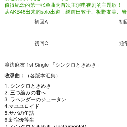
值得纪念的第一张单曲为首次主演电视剧的主题歌！
从AKB48出来的solo出道，继前田敦子、板野友美、
初回A 初回
初回C 通常
渡边麻友 1st Single 「シンクロときめき」
（各版本汇集）
收录曲：
1. シンクロときめき
2. 三つ編みの君へ
3. ラベンダーのジュータン
4.マユユロイド
5.サバの缶詰
6.新宿優等生
7. シンクロときめき（Instrumental）