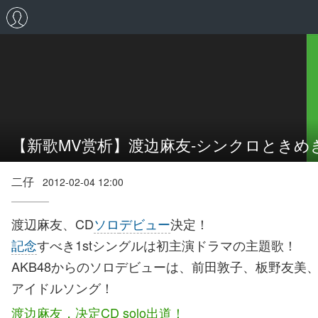
【新歌MV赏析】渡边麻友-シンクロときめ
二仔
2012-02-04 12:00
渡辺麻友、CD
ソロ
デビュー
決定！
記念
すべき1stシングルは初主演ドラマの主題歌！
AKB48からのソロデビューは、前田敦子、板野友
アイドルソング！
渡边麻友，决定CD solo出道！