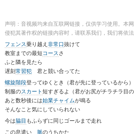
声明：音视频均来自互联网链接，仅供学习使用。本网
侵犯其著作权的链接内容时，请联系我们，我们将依法
フェンス
乗り越え
非常口
抜けて
教室までの最短
コース
さ
ふと隣を見たら
遅刻
常習犯
君と競い合ってた
螺旋
階段
登ってゆくとき（君が先に登っているから）
制服の
スカート
短すぎるよ（君がお尻がチラチラ目の
あと数秒後には
始業
チャイム
が鳴る
そんなこと気にしていられない
今は
脇目
もふらずに同じゴールまで走れ
この息遣い
脈
のうちかた