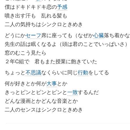
僕はドキドキドキ恋の
予感
噴き出す汗も 乱れる髪も
二人の気持ちはシンクロときめき
どうにか
セーフ
席に座っても（なぜか
心臓
落ち着かな
先生の話は眠くなるよ（頭は君のことでいっぱいさ）
窓のむこう見たら
２年C組で 君もまた授業に飽きていた
ちょっと
不思議
なくらいに同じ
行動
をしてる
何が好きとか何が
大事
とか
きっとピンとピンとピンと
一致
するんだ
どんな漫画とかどんな音楽とか
二人のセンスはシンクロときめき
この息遣い 脈のうちかた
僕はドキドキドキ恋の予感