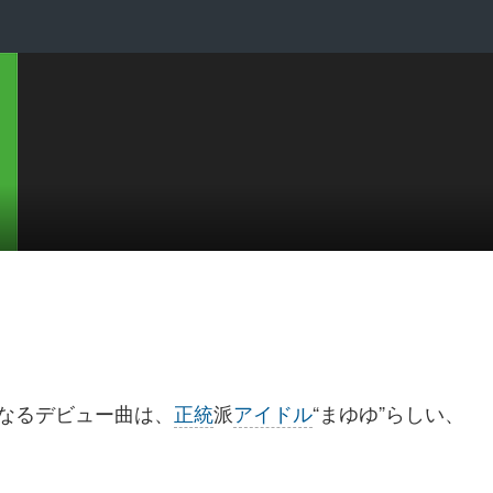
となるデビュー曲は、
正統
派
アイドル
“まゆゆ”らしい、