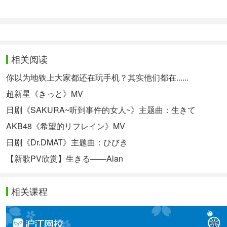
噴き出す汗も 乱れる髪も
二人の気持ちはシンクロ中
惹かれてゆくのはシンクロときめき
相关阅读
小编OS：PV很萌····但是跟歌词有什么关系orz
你以为地铁上大家都还在玩手机？其实他们都在......
聆听更多精彩音乐尽在：
沪江日语音乐小站>>>
超新星《きっと》MV
相关热点：
日本音乐
AKB48
星野源
标准日本语初级
日剧《SAKURA~听到事件的女人~》主题曲：生きて
AKB48《希望的リフレイン》MV
日剧《Dr.DMAT》主题曲：ひびき
【新歌PV欣赏】生きる——Alan
相关课程