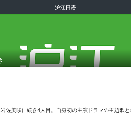
沪江日语
き
美、岩佐美咲に続き4人目。自身初の主演ドラマの主題歌