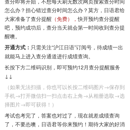
查分即将开始，不想每天刷无数次网页搜索查分时间
怎么办？担心错过查分时间怎么办？莫方，日语君给
大家准备了查分提醒
（免费），
快开预约查分提醒
吧，预约成功后，查分当天就会第一时间收到查分提
醒噢。
只需关注
“沪江日语
”订阅号，
待成绩一出
开通方式：
就能马上进入查分通道进行成绩查询。
长按下方二维码识别，即可预约12月查分提醒服务
↓↓
（如果无法扫描，你也可以长按二维码图片→保存到
手机→打开微信扫一扫点击右上角→从相册选取→选
择图片→即可获得！）
考试也考完了，答案也对过了，现在就差成绩查询
了，不要怂噢，日语君等你来预约！期待大家的好消