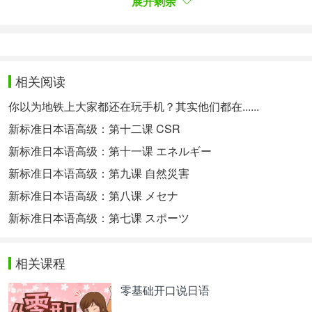
展开剩余
过多。我们一开始应当学会如何写出简单的基本句
型，然后再通过附加各种从句、插入语、非谓语形
式，来逐步扩充句子结构。分析长难句与扩充句子正
好是反其道而行之，我们必须一步步砍去插入语、各
相关阅读
种从句、非谓语形式，来获得句子主干。
你以为地铁上大家都还在玩手机？其实他们都在......
特别提醒：如果大家想要了解更多英语方面知识，或
新标准日本语高级：第十二课 CSR
者想要深入学习英语的，可以扫以下二维码，定制沪
新标准日本语高级：第十一课 エネルギー
江网校精品课程，高效实用的个性化学习方案，专属
新标准日本语高级：第九课 自然災害
督导全程伴学
新标准日本语高级：第八课 メセナ
所谓知己知彼百战不殆，我们一定要认识到自己所掌
新标准日本语高级：第七课 スポーツ
握的知识点，通过不断的学习补充来完善自己的日语
能力。日语阅读更应该如此，词汇量就是衡量自己能
相关课程
力的一个标准，所以你应该知道如何去提高了吧!
零基础开口说日语
相关热点：
日语阅读
对不起日语