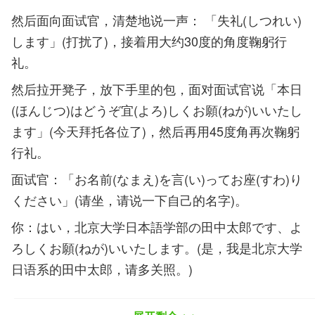
然后面向面试官，清楚地说一声： 「失礼(しつれい)
します」(打扰了)，接着用大约30度的角度鞠躬行
礼。
然后拉开凳子，放下手里的包，面对面试官说「本日
(ほんじつ)はどうぞ宜(よろ)しくお願(ねが)いいたし
ます」(今天拜托各位了)，然后再用45度角再次鞠躬
行礼。
面试官：「お名前(なまえ)を言(い)ってお座(すわ)り
ください」(请坐，请说一下自己的名字)。
你：はい，北京大学日本語学部の田中太郎です、よ
ろしくお願(ねが)いいたします。(是，我是北京大学
日语系的田中太郎，请多关照。)
面试官：どうぞお掛(か)けください。(请坐)