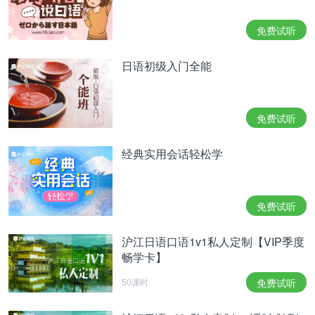
第五步：面试结束的礼仪
免费试听
面试结束的对话是酱紫的
日语初级入门全能
面试官： 以上で面接(めんせつ)を終(お)わります。
(面试到此为止)
免费试听
你(坐在座位上)： 本日(ほんじつ)はありがとうござ
いました。
经典实用会话轻松学
(然后站起来，对着面试官鞠躬)どうぞ宜(よろ)しく
お願(ねが)いいたします。(今天谢谢大家，请多关
免费试听
照)
(打开门)
沪江日语口语1v1私人定制【VIP季度
畅学卡】
你： 失礼(しつれい)いたしました。(再见)
50课时
免费试听
然后鞠躬退出，记得随手轻轻关门。日本是一个礼仪
和规矩都特别繁琐的国家，大家在面试前可以多练习