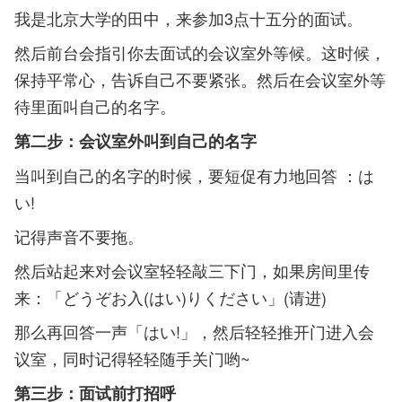
我是北京大学的田中，来参加3点十五分的面试。
然后前台会指引你去面试的会议室外等候。这时候，
保持平常心，告诉自己不要紧张。然后在会议室外等
待里面叫自己的名字。
第二步：会议室外叫到自己的名字
当叫到自己的名字的时候，要短促有力地回答 ：は
い!
记得声音不要拖。
然后站起来对会议室轻轻敲三下门，如果房间里传
来：「どうぞお入(はい)りください」(请进)
那么再回答一声「はい!」，然后轻轻推开门进入会
议室，同时记得轻轻随手关门哟~
第三步：面试前打招呼