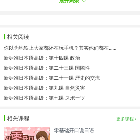
展开剩余
你： はい、失礼(しつれい)いたします。(好的，谢
谢)
第四步：面试中的回答问题的礼仪
面试的时候记得抬头挺胸，回答问题要逻辑清楚易
相关阅读
懂，同时说话要简介，可以适当地使用表情和手势，
你以为地铁上大家都还在玩手机？其实他们都在......
声音可以适当大声、清晰一些。
新标准日本语高级：第十四课 政治
另外不要忘了，日文面试的时候，对于面试官的问题
新标准日本语高级：第二十三课 国際性
都要有开头和结尾的。
新标准日本语高级：第二十一课 歴史的交流
新标准日本语高级：第九课 自然災害
问题的开始，一定要回答「はい」，而问题陈述完
毕，则一定要加上「以上(いじょう)です。」(以
新标准日本语高级：第七课 スポーツ
上)。
相关课程
而如果是陈述你的希望，比如 ，希望去某某岗位，
更多课程
去某某地区，一定要加上：どうぞ宜(よろ)しくお願
零基础开口说日语
(ねが)いいたします。(拜托了)