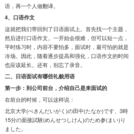
语，再一个人做翻译。
4、口语作文
这就把我们带回到了日语面试上。首先找一个主题，
然后进行口语作文。一开始会很难，但可以短一点，
平时练习时，内容不要怕多，面试时，最可怕的就是
冷场。因此，随着逐步提高和强化，口语作文的时间
也应该延长。还有，别忘了录音。
二、日语面试有哪些礼貌用语
第一步：到公司前台，介绍自己是来面试的
在前台的时候，可以这样说：
北京大学(ぺきんだいがく)の田中(たなか)です、3時
15分の面接試験(めんせつしけん)のため参(まい)り
ました。