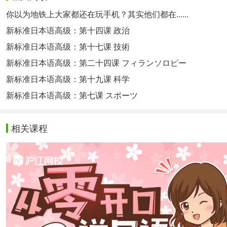
你以为地铁上大家都还在玩手机？其实他们都在......
新标准日本语高级：第十四课 政治
新标准日本语高级：第十七课 技術
新标准日本语高级：第二十四课 フィランソロピー
新标准日本语高级：第十九课 科学
新标准日本语高级：第七课 スポーツ
相关课程