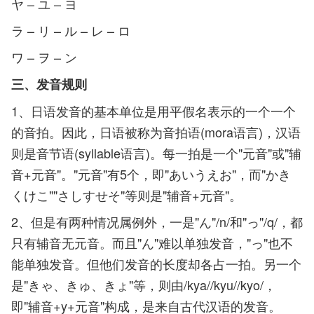
ヤ – ユ – ヨ
ラ – リ – ル – レ – ロ
ワ – ヲ – ン
三、发音规则
1、日语发音的基本单位是用平假名表示的一个一个
的音拍。因此，日语被称为音拍语(mora语言)，汉语
则是音节语(syllable语言)。每一拍是一个"元音"或"辅
音+元音"。"元音"有5个，即"あいうえお"，而"かき
くけこ""さしすせそ"等则是"辅音+元音"。
2、但是有两种情况属例外，一是"ん"/n/和"っ"/q/，都
只有辅音无元音。而且"ん"难以单独发音，"っ"也不
能单独发音。但他们发音的长度却各占一拍。另一个
是"きゃ、きゅ、きょ"等，则由/kya//kyu//kyo/，
即"辅音+y+元音"构成，是来自古代汉语的发音。