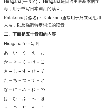
Hiragana(平假名)： Hiragana是日语中最基本的字
母，用于书写日本词汇的读音。
Katakana(片假名)： Katakana通常用于外来词汇和
人名，以及强调特定词汇的读音。
二、下面是五十音图的内容
Hiragana五十音图
あ – い – う – え – お
か – き – く – け – こ
さ – し – す – せ – そ
た – ち – つ – て – と
な – に – ぬ – ね – の
は – ひ – ふ – へ – ほ
ま – み – む – め – も