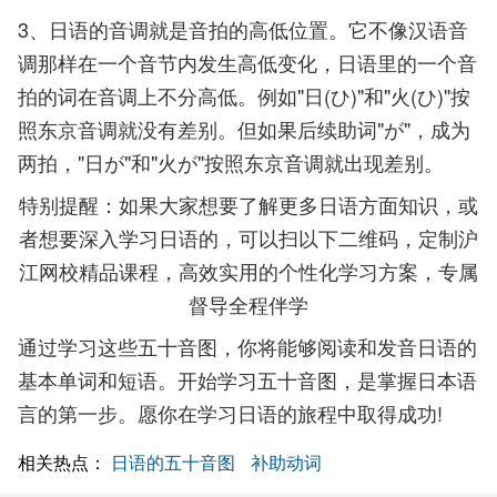
3、日语的音调就是音拍的高低位置。它不像汉语音
调那样在一个音节内发生高低变化，日语里的一个音
拍的词在音调上不分高低。例如"日(ひ)"和"火(ひ)"按
照东京音调就没有差别。但如果后续助词"が"，成为
两拍，"日が"和"火が"按照东京音调就出现差别。
特别提醒：如果大家想要了解更多日语方面知识，或
者想要深入学习日语的，可以扫以下二维码，定制沪
江网校精品课程，高效实用的个性化学习方案，专属
督导全程伴学
通过学习这些五十音图，你将能够阅读和发音日语的
基本单词和短语。开始学习五十音图，是掌握日本语
言的第一步。愿你在学习日语的旅程中取得成功!
相关热点：
日语的五十音图
补助动词