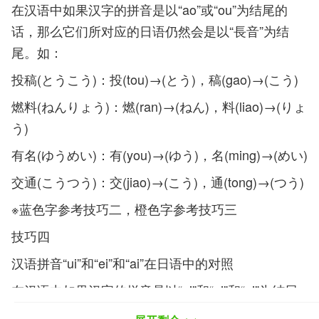
在汉语中如果汉字的拼音是以“ao”或“ou”为结尾的
话，那么它们所对应的日语仍然会是以“長音”为结
尾。如：
投稿(とうこう)：投(tou)→(とう)，稿(gao)→(こう)
燃料(ねんりょう)：燃(ran)→(ねん)，料(liao)→(りょ
う)
有名(ゆうめい)：有(you)→(ゆう)，名(ming)→(めい)
交通(こうつう)：交(jiao)→(こう)，通(tong)→(つう)
※蓝色字参考技巧二，橙色字参考技巧三
技巧四
汉语拼音“ui”和“ei”和“ai”在日语中的对照
在汉语中如果汉字的拼音是以“ui”和“ei”和“ai”为结尾
的话，那么它所对应的日语会是以下规律：