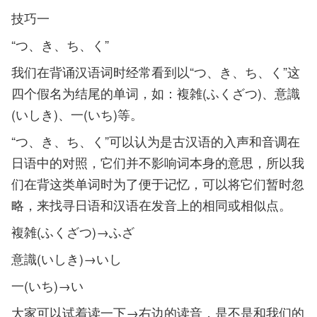
技巧一
“つ、き、ち、く”
我们在背诵汉语词时经常看到以“つ、き、ち、く”这
四个假名为结尾的单词，如：複雑(ふくざつ)、意識
(いしき)、一(いち)等。
“つ、き、ち、く”可以认为是古汉语的入声和音调在
日语中的对照，它们并不影响词本身的意思，所以我
们在背这类单词时为了便于记忆，可以将它们暂时忽
略，来找寻日语和汉语在发音上的相同或相似点。
複雑(ふくざつ)→ふざ
意識(いしき)→いし
一(いち)→い
大家可以试着读一下→右边的读音，是不是和我们的