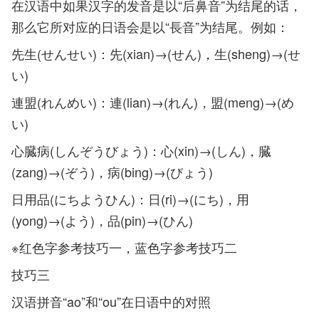
在汉语中如果汉字的发音是以“后鼻音”为结尾的话，
那么它所对应的日语会是以“長音”为结尾。例如：
先生(せんせい)：先(xian)→(せん)，生(sheng)→(せ
い)
連盟(れんめい)：連(lian)→(れん)，盟(meng)→(め
い)
心臓病(しんぞうびょう)：心(xin)→(しん)，臓
(zang)→(ぞう)，病(bing)→(びょう)
日用品(にちようひん)：日(ri)→(にち)，用
(yong)→(よう)，品(pin)→(ひん)
※红色字参考技巧一，蓝色字参考技巧二
技巧三
汉语拼音“ao”和“ou”在日语中的对照