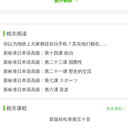
展开剩余
汉语拼音“ui”或“ei”为结尾→「い段」假名作为结尾
汉语拼音“ai”为结尾→假名「い」作为结尾
被災地(ひさいち)：被(bei)→(ひ)，災(zai)→(さい)，
相关阅读
地(di)→(ち)
你以为地铁上大家都还在玩手机？其实他们都在......
小隊長(しょうたいちょう)：小(xiao)→(しょう)，隊
新标准日本语高级：第十四课 政治
(dui)→(たい)，長(zhang)→(ちょう)
新标准日本语高级：第二十三课 国際性
殺人鬼(さつじんき)：殺(sha)→(さつ)，人(ren)→(じ
新标准日本语高级：第二十一课 歴史的交流
ん)，鬼(gui)→(き)
新标准日本语高级：第七课 スポーツ
改良(かいりょう)：改(gai)→(かい)，良(liang)→(り
新标准日本语高级：第六课 音楽
ょう)
費用(ひよう)：費(fei)→(ひ)，用(yong)→(よう)
相关课程
更多课程
定規(じょうぎ)：定(ding)→(じょう)，規(gui)→(ぎ)
新版轻松掌握五十音