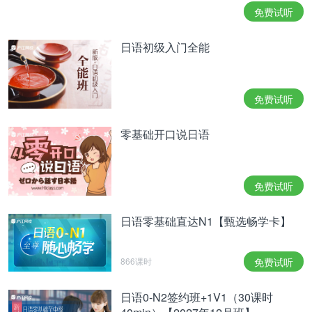
推薦(すいせん)：推(tui)→(すい)，薦(jian)→(せん)
免费试听
特别提醒：如果您对日语语言学习感兴趣，想要深入
日语初级入门全能
学习，可以了解沪江网校精品课程，量身定制高效实
用的个性化学习方案，专属督导全程伴学。扫一扫定
制专属课程
免费试听
以上为大家介绍的日语学习中汉语词(音读词)秒记技
零基础开口说日语
巧大揭秘，希望可以切实帮助到大家。更多日语学习
相关信息，可以关注沪江网查询。
免费试听
相关热点：
日语零基础入门
日本便当
日语零基础直达N1【甄选畅学卡】
866课时
免费试听
日语0-N2签约班+1V1（30课时