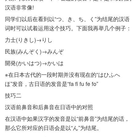
汉语非常像!
同学们以后在看到以“つ、き、ち、く”为结尾的汉语
词时可以试着运用这个技巧。下面我再举几个例子：
力士(りきし)→りし
民族(みんぞく)→みんぞ
開発(かいはつ)→かいは
※在日本古代的一段时期并没有现在的“はひふへ
ほ”发音，古日语的发音是“fa fi fu fe fo”
技巧二
汉语前鼻音和后鼻音在日语中的对照
在汉语中如果汉字的发音是以“前鼻音”为结尾的话，
那么它所对应的日语会是以“ん”为结尾。