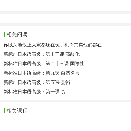
3.有利于出国留学
对于想要留学深造的同学来说，日本是一个非常好的选
到更多更新且高水平的知识，有利于大家自身的提升。
4.有利于工作
相关阅读
学习日语不仅能够帮助大家提升社会竞争力，更是能够
你以为地铁上大家都还在玩手机？其实他们都在......
新标准日本语高级：第十三课 高龄化
特别提醒：如果您对日语语言学习感兴趣，想要深入学
课程
新标准日本语高级：第二十三课 国際性
新标准日本语高级：第九课 自然災害
以上为大家介绍的日语学习秘籍指南，希望可以切实帮
新标准日本语高级：第五课 芸術
相关热点：
日语零基础入门
日语学习笔记
新标准日本语高级：第一课 食
相关课程