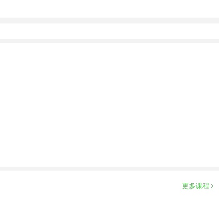
。而且日本作为世界第二大经济强国，赴日留学能够学
国内就业，为大家增加了更多的就业机会。
个性化学习方案，专属督导全程伴学。扫一扫定制专属
询。
更多课程