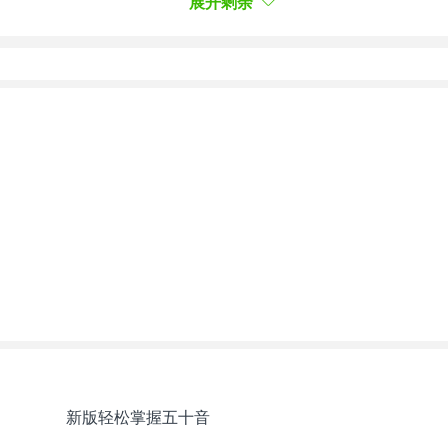
展开剩余
择，不仅拥有众多知名高校，而且留学难度也相对较低
为大家开拓出更广阔的的就业空间，可以不必再拘泥于
习，可以了解沪江网校精品课程，量身定制高效实用的
助到大家。更多日语学习相关信息，可以关注沪江网查
新版轻松掌握五十音