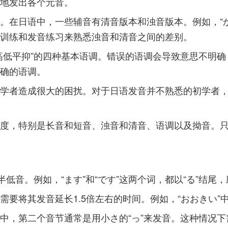
地发出各个元音。
日语中，一些辅音有清音版本和浊音版本。例如，“か”和“
训练和发音练习来熟悉浊音和清音之间的差别。
高低平抑”的四种基本语调。错误的语调会导致意思不明
确的语调。
学者造成很大的困扰。对于日语发音并不熟悉的初学者
度，特别是长音和短音、浊音和清音、语调以及拗音。
低音。例如，“ます”和“です”这两个词，都以“る”结尾
要将其发音延长1.5倍左右的时间。例如，“おおきい”中
中，第二个音节通常是用小さ的“っ”来发音。这种情况