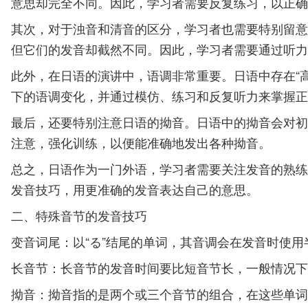
意思却完全不同。因此，学习者需要反复练习，以正确
其次，对于浊音和清音的区分，学习者也需要特别留意。在
但它们的发音却截然不同。因此，学习者需要通过听力
此外，在日语的演讲中，语调非常重要。日语中存在“
下的语调变化，并通过模仿、练习和反复听力来掌握正
最后，还要特别注意日语的拗音。日语中的拗音会对初
注意，强化训练，以便能准确地发出各种拗音。
总之，日语作为一门外语，学习者需要关注发音的熟练
发音技巧，用更准确的发音表达自己的意思。
二、特殊音节的发音技巧
变音词尾：以“る”结尾的单词，其音调会在发音时使用半
长音节：长音节的发音时间要比短音节长，一般情况下需
拗音：拗音指的是两个或三个音节的组合，在这些单词