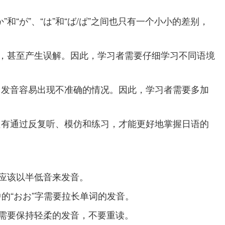
が”、“は”和“ば/ぱ”之间也只有一个小小的差别，
确，甚至产生误解。因此，学习者需要仔细学习不同语境
，发音容易出现不准确的情况。因此，学习者需要多加
只有通过反复听、模仿和练习，才能更好地掌握日语的
，应该以半低音来发音。
的“おお”字需要拉长单词的发音。
下需要保持轻柔的发音，不要重读。