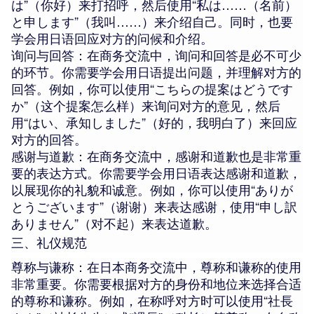
は”（你好）来打招呼，然后使用“私は……（名前）
と申します”（我叫……）来介绍自己。同时，也要
学会用日语回应对方的问候和介绍。
询问与回答：在商务交流中，询问和回答是必不可少
的环节。你需要学会用日语提出问题，并理解对方的
回答。例如，你可以使用“こちらの提案はどうです
か”（这个提案怎么样）来询问对方的意见，然后
用“はい、承知しました”（好的，我明白了）来回应
对方的回答。
感谢与道歉：在商务交流中，感谢和道歉也是非常重
要的表达方式。你需要学会用日语表达感谢和道歉，
以展现你的礼貌和诚意。例如，你可以使用“ありが
とうございます”（谢谢）来表达感谢，使用“申し訳
ありません”（对不起）来表达道歉。
三、礼仪规范
尊称与谦称：在日本商务交流中，尊称和谦称的使用
非常重要。你需要根据对方的身份和地位来选择合适
的尊称和谦称。例如，在称呼对方时可以使用“社長