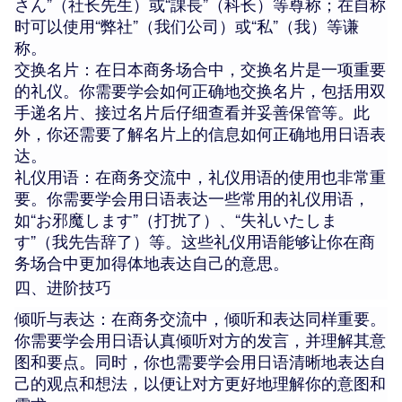
さん”（社长先生）或“課長”（科长）等尊称；在自称
时可以使用“弊社”（我们公司）或“私”（我）等谦
称。
交换名片：在日本商务场合中，交换名片是一项重要
的礼仪。你需要学会如何正确地交换名片，包括用双
手递名片、接过名片后仔细查看并妥善保管等。此
外，你还需要了解名片上的信息如何正确地用日语表
达。
礼仪用语：在商务交流中，礼仪用语的使用也非常重
要。你需要学会用日语表达一些常用的礼仪用语，
如“お邪魔します”（打扰了）、“失礼いたしま
す”（我先告辞了）等。这些礼仪用语能够让你在商
务场合中更加得体地表达自己的意思。
四、进阶技巧
倾听与表达：在商务交流中，倾听和表达同样重要。
你需要学会用日语认真倾听对方的发言，并理解其意
图和要点。同时，你也需要学会用日语清晰地表达自
己的观点和想法，以便让对方更好地理解你的意图和