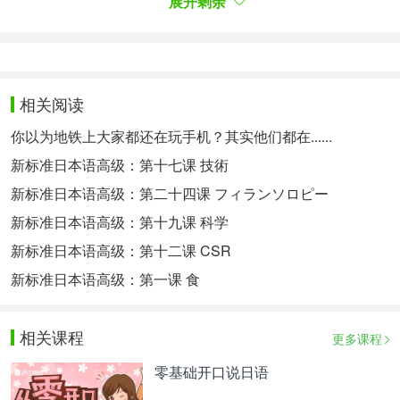
展开剩余
方案，专属督导全程伴学，扫一扫领200畅学卡。
相关热点：
日本垃圾分类
相关阅读
你以为地铁上大家都还在玩手机？其实他们都在......
新标准日本语高级：第十七课 技術
新标准日本语高级：第二十四课 フィランソロピー
新标准日本语高级：第十九课 科学
新标准日本语高级：第十二课 CSR
新标准日本语高级：第一课 食
相关课程
更多课程
零基础开口说日语