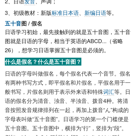
2、日语
发音
、声调；
3、初级教材：新版
标准日本语
、
新编日语
等。
五十音
图 / 假名
日语学习初始，最先接触到的就是五十音图，五十音
图就是日语的字母，相当于英语的ABCD...（省略
26），想学习日语掌握五十音图是必须的。
什么是假名？什么是五十音图？
日语的字母叫做假名，每个假名代表一个音节。假名
有两种书写方式，即平假名和片假名，平假名用于一
般书写，片假名则用于表示外来语和特殊
词汇
等。日
语的假名分为清音、浊音、半浊音、拨音4种。将清
音按照发音规律排列在一起，再加上拨音“ん”构成的
字母表叫做“五十音图”。日语学习的第一个门槛便是
五十音图。五十音图中，横排为“行”，竖排为“段”。