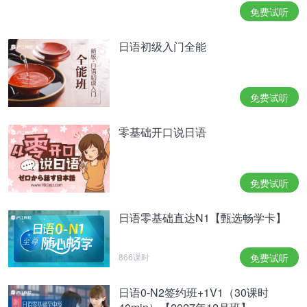
（2）浊音：
行
行
行
行、
行（半浊
が
ざ
だ
ば
ぱ
免费试听
音）
日语初级入门全能
拗音
由辅音k/s/t/n/m/r/p/g/z/b加半辅音y和元音a/u/o形
免费试听
成，用平假名和小的
组合起来书
“ゃ”、“ゅ”、“ょ”
写。
零基础开口说日语
拨音
日语音节末出现“ん”称为拨音。它的发音根据后面的
免费试听
音节有所变化，与汉语的m/n/ng相当。但对日本人来
说它是同一个音，听起来没有什么区别。发音时，要
日语零基础直达N1【甄选畅学卡】
注意“ん”的强度和长度与前后的音相同。
866课时
免费试听
促音
日语中有一个实际上听不见声音的音节，叫做促音。
日语0-N2签约班+1V1（30课时