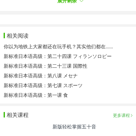
展开剩余
日语发音&日语声调
学完五十音，接下来就是进入学习发音的阶段。
日语
相关阅读
发音规则：
你以为地铁上大家都还在玩手机？其实他们都在......
元音
新标准日本语高级：第二十四课 フィランソロピー
日语的元音只有5个，
新标准日本语高级：第二十三课 国際性
即
。与汉语不同的
“あ”、“い”、“う”、“え”、“お”
新标准日本语高级：第八课 メセナ
是，日语自然发音时，唇形变化比汉语小。而且，发
新标准日本语高级：第七课 スポーツ
音时口形和声调的高低始终不变，这一点应特别注
新标准日本语高级：第一课 食
意。
辅音
相关课程
更多课程
（1）清音：
行、
行、
行、
行、
行、
か
さ
た
な
は
ま
新版轻松掌握五十音
行、
行、
行、
行
や
ら
わ