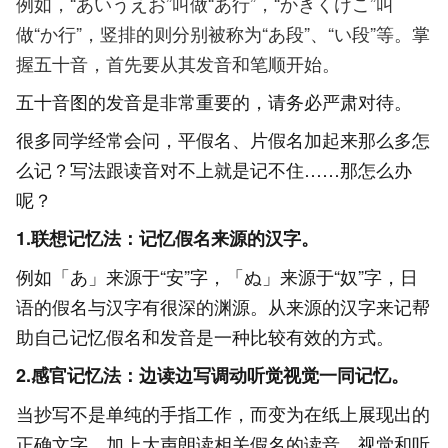
例如，“あいうえお”叫做“あ行”，“かきくけこ”叫
做“か行”，竖排的则分别被称为“あ段”、“い段”等。掌
握五十音，首先要从其发音和笔顺开始。
五十音图的发音是非常重要的，请务必严肃对待。
很多同学经常会问，平假名、片假名加起来那么多怎
么记？写法跟读音对不上就是记不住……那怎么办
呢？
1.联想记忆法：记忆假名来源的汉字。
例如「あ」来源于“安”字，「ぬ」来源于“奴”字，日
语的假名与汉字有很深的渊源。从来源的汉字来记帮
助自己记忆假名和发音是一种比较有效的方式。
2.感官记忆法：边读边写调动听觉视觉一同记忆。
当抄写不是单纯的手指工作，而变为在纸上展现出的
正确文字，加上大声朗读相关假名的读音，视觉和听