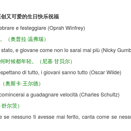
mpatici 原创又可爱的生日快乐祝福
celebrare e festeggiare (Oprah Winfrey)
。（奥普拉·温弗瑞）
 stato, e giovane come non lo sarai mai più (Nicky Gumb
何时候都年轻。（尼基·甘贝尔）
spettano di tutto, i giovani sanno tutto (Oscar Wilde)
（奥斯卡·王尔德）
 ricomincerai a guadagnare velocità (Charles Schultz)
·舒尔茨）
e nessuno ti avesse mai ferito, canta come se nessun