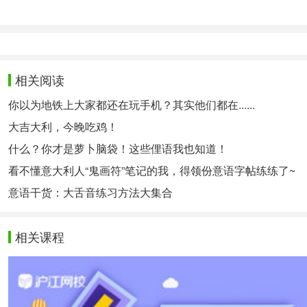
Amore mio, tantissimi auguri di buon compleanno, rest
亲爱的，生日快乐，愿你永远在我的生命中！
Buon compleanno alla donna che ha reso unica e sorpr
相关阅读
生日快乐，献给让我的生活变得独特而惊喜的女人。
你以为地铁上大家都还在玩手机？其实他们都在......
La tua presenza è il regalo migliore che potessi desi
大吉大利，今晚吃鸡！
你的存在是我一生中所希望的最好的礼物。生日快乐宝
什么？你才是萝卜脑袋！这些俚语我也知道！
看不懂意大利人“鬼画符”笔记的我，得领份意语字帖练练了~
Forse non sono bravo a esprimere il mio amore con q
意语干货：大舌音练习方法大集合
也许我不善于用文字表达我的爱，但只需看我的眼睛你
相关课程
用独特的礼物和真挚的祝福语，让你的TA的生日更加
相关热点：
学习意大利语