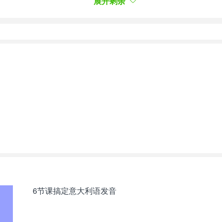
展开剩余
a sempre nella mia vita!
endente la mia vita.
derare nella vita. Buon compleanno, amore!
贝！
uesto messaggio ma ti basterà guardare i miei occhi. B
就能明白。生日快乐！
难忘！希望你能收藏哦！
6节课搞定意大利语发音