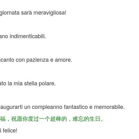
giornata sarà meravigliosa!
no indimenticabili.
ccanto con pazienza e amore.
o la mia stella polare.
 augurarti un compleanno fantastico e memorabile.
福，祝愿你度过一个超棒的，难忘的生日。
 felice!