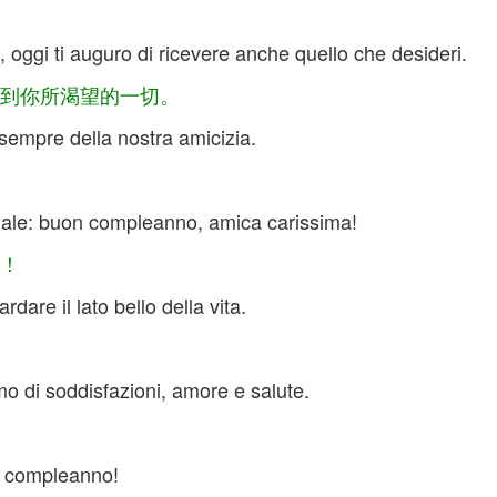
i, oggi ti auguro di ricevere anche quello che desideri.
到你所渴望的一切。
 sempre della nostra amicizia.
iale: buon compleanno, amica carissima!
！
are il lato bello della vita.
o di soddisfazioni, amore e salute.
on compleanno!