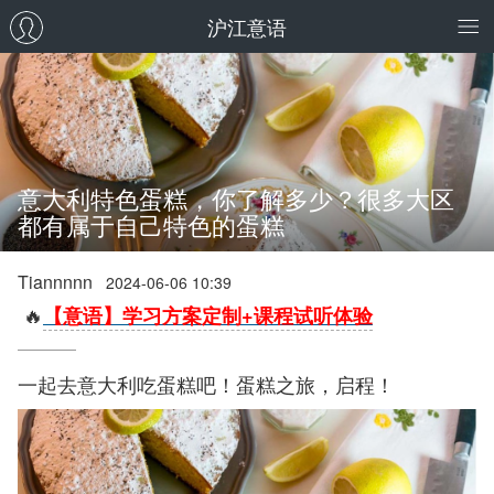
沪江意语
意大利特色蛋糕，你了解多少？很多大区
都有属于自己特色的蛋糕
Tiannnnn
2024-06-06 10:39
🔥
【意语】学习方案定制+课程试听体验
一起去意大利吃蛋糕吧！蛋糕之旅，启程！