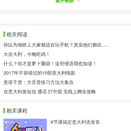
展开剩余
La Torta nella Valle d'Aosta
相关阅读
你以为地铁上大家都还在玩手机？其实他们都在......
大吉大利，今晚吃鸡！
什么？你才是萝卜脑袋！这些俚语我也知道！
2017年不容错过的10部意大利电影
意语干货：大舌音练习方法大集合
la torta di San Grato
在意大利发短信 通话 打中国 无线上网全攻略
Passando per la Valle d'Aosta si può trovare la torta
相关课程
di San Grato (Tourta de Saint Grat), un dolce tipico
del comune di Gressan. Questa torta deliziosa è
6节课搞定意大利语发音
realizzata con le mele renette e profumata con le