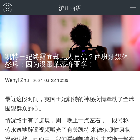
沪江西语
凯特王妃终露面却无人再信？西班牙媒体
怒斥：因为没跟莱蒂齐亚学！
Wenyi Zhu
2024-03-22 10:39
最近这段时间，英国王妃凯特的神秘病情牵动了全球
围观群众的心。
情况终于有了进展，周一晚上十点左右，一段号称一
劳永逸地辟谣视频曝光了有关凯特·米德尔顿健康状
况的现状。画面中，我们看到凯特和丈夫威廉一起在