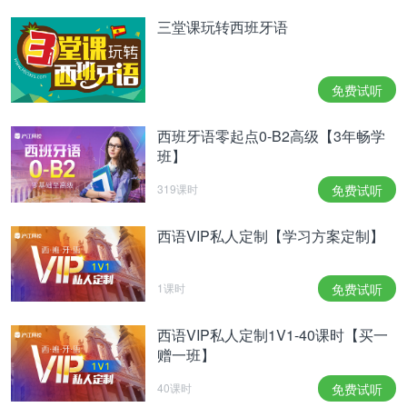
权，但事实并非如此；如果他们今天成为国王，那正
三堂课玩转西班牙语
是因为公民和病毒式传播的恩宠。
威廉与凯特在寻找明智解决方案时的封闭态度是极其
免费试听
危险的，这种解决方案既没有完全把家庭生活封闭起
来，也没有让其持续曝光在大众媒体中，这种
“
半遮
西班牙语零起点0-B2高级【3年畅学
半掩
”
的处理方式所带来的隐瞒，信息差和矛盾的积
班】
累会导致人民对温莎王室缺乏不信任，这不利于未来
319课时
免费试听
国王的声望。
西语VIP私人定制【学习方案定制】
Está claro que los Gales no quieren verse
zarandeados por los caprichos de la viralidad, pero
negar que dependen de aparecer puntualmente en
1课时
免费试听
los medios de comunicación para legitimarse sería
pensamiento mágico.
西语VIP私人定制1V1-40课时【买一
很明显，威尔士王子夫妇不想受到病毒式传播的冲
赠一班】
击，但否认他们依靠及时出现在媒体上来来合法化自
40课时
免费试听
己的地位也是一种魔幻的想法。