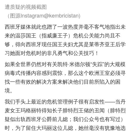
遭质疑的视频截图
（图源Instagram@kembricistan)
西班牙媒体就此也蹭了一波热度并毫不客气地指出未
来的温莎国王（指威廉王子）危机公关能力尚且不
够，得向西班牙现任国王夫妇尤其是莱蒂齐亚王后学
习她面对危机时的非凡勇气和公关技巧！
如果全世界仍然对有关凯特
·
米德尔顿
“
失踪
”
的大规模
病毒式传播内容感到震惊，那么这个欧洲王室必须寻
找一些有效的解决方案来解决他们目前所陷入的困
境。
我们手头上最近的危机管理例子很有启发性
——
当丹
麦女王玛格丽特得知长子腓特烈王储的丑闻（腓特烈
疑似出轨西班牙公爵前儿媳；我们公众号也有写过）
时，为了留住大玛丽这位儿媳，她丝毫没有犹豫地选