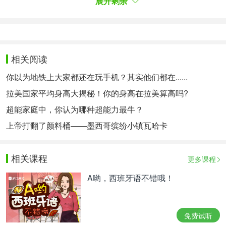
展开剩余
显然，我们面临着一场威尔士亲王夫妇决定对媒体乃
至公民发动的
“
战斗
”——
他们在捍卫自己认为的
“
私人
生活
”
：任何人都无权了解凯特的健康状况。
De un lado, los futuros monarcas tienen razón al
相关阅读
rebelarse contra el acelerado ciclo de noticias que
你以为地铁上大家都还在玩手机？其实他们都在......
obliga a los medios a demandar cada vez más
contenidos. Del otro, llevan las de perder si le
拉美国家平均身高大揭秘！你的身高在拉美算高吗?
niegan a la ciudadanía británica la información que
超能家庭中，你认为哪种超能力最牛？
estar requiere para seguir vinculada positivamente
上帝打翻了颜料桶——墨西哥缤纷小镇瓦哈卡
a su familia real. Puede que los Windsor crean a
Dios el responsable de su privilegio, pero no es así.
Si hoy son reyes es por los ciudadanos y por la
相关课程
更多课程
gracia viral.
一方面，未来的君主们反对加速的新闻周期是正确
A哟，西班牙语不错哦！
的，因为这种周期迫使媒体不断要求越来越多的内
容。另一方面，如果他们拒绝向英国公民提供与王室
保持积极联系所需的必要信息，那么他们将输掉这场
免费试听
战役。温莎王室家族可能认为是上帝让他们拥有特