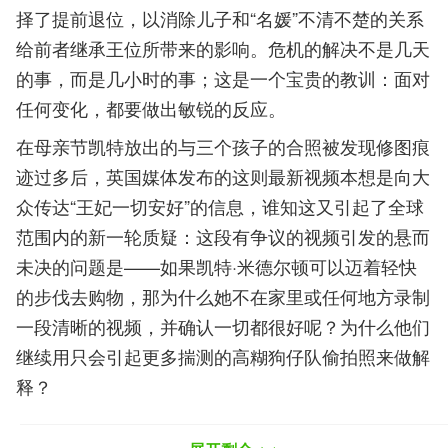
择了提前退位，以消除儿子和
“
名媛
”
不清不楚的关系
给前者继承王位所带来的影响。危机的解决不是几天
的事，而是几小时的事；这是一个宝贵的教训：面对
任何变化，都要做出敏锐的反应。
在母亲节凯特放出的与三个孩子的合照被发现修图痕
迹过多后，英国媒体发布的这则最新视频本想是向大
众传达
“
王妃一切安好
”
的信息，谁知这又引起了全球
范围内的新一轮质疑：这段有争议的视频引发的悬而
未决的问题是——如果凯特
·
米德尔顿可以迈着轻快
的步伐去购物，那为什么她不在家里或任何地方录制
一段清晰的视频，并确认一切都很好呢？
为什么他们
继续用只会引起更多揣测的高糊狗仔队偷拍照来做解
释？