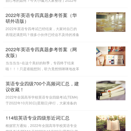
自己考的如何？今天小编为大家整理了2022年
英语专四真题参考答案（有道考神版），想对答
案估分的同学速速看！
2022年英语专四真题参考答案（华
研外语版）
2022年英语专四考试已经结束，大家对自己的
表现还满意吗？很多小伙伴已经迫不及待的准备
对答案啦。今天小编为大家带来2022年英语专
四真题参考答案（华研外语版），希望对你有所
2022年英语专四真题参考答案（网
帮助。
友版）
当当当当~在这个美好的秋季，专四终于结束
啦！！！只是谁能想到，听力竟然悄咪咪地改革
了！虽然听力改革猝不及防，但幸运之神一定会
眷顾努力许久的同学！欲知结果如何，快来对答
英语专业四级700个高频词汇总，建
案吧！
议收藏！
2022年全国高等学校英语专业四级考试(TEM4)
于2022年10月30日(星期日)举行，大家准备的
如何？今天小编为大家整理了英语专业四级700
个高频词汇总，建议收藏！
114组英语专业四级形近词汇总
根据官方通知，2022年全国高等学校英语专业