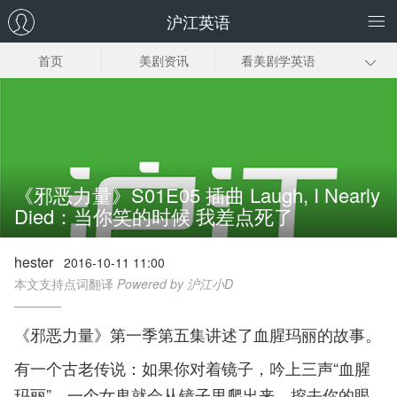
沪江英语
首页
美剧资讯
看美剧学英语
美剧笔记
美剧插曲
经典美剧推荐
美剧下载
《邪恶力量》S01E05 插曲 Laugh, I Nearly
Died：当你笑的时候 我差点死了
hester
2016-10-11 11:00
本文支持点词翻译
Powered by 沪江小D
《邪恶力量》第一季第五集讲述了血腥玛丽的故事。
有一个古老传说：如果你对着镜子，吟上三声“血腥
玛丽”，一个女鬼就会从镜子里爬出来，挖去你的眼