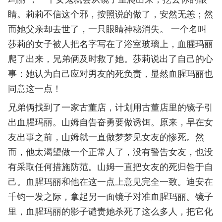
睛。莉莉不信这个邪，按照说的做了，安然无恙；然
而她父亲却去世了，一只眼睛神秘消失。 一个名叫
莎莉的女子被人把名字写在了浴室玻璃上，血腥玛丽
爬了出来，兄弟俩及时救了她。莎莉说出了自己的心
事：她认为自己应对男友的死负责，显然血腥玛丽也
同意这一点！
兄弟俩找到了一家古董店，计划用古董店里的镜子引
出血腥玛丽。山姆自告奋勇要做诱饵。原来，早在女
友出事之前，山姆就一直做梦梦见女友的惨死。然
而，他太渴望做一个正常人了，没有警告女友，也没
有采取任何措施防范。山姆一直把女友的死归咎于自
己。血腥玛丽和他在这一点上意见完全一致。迪安在
千钧一发之际，拿起另一面镜子对准血腥玛丽。镜子
里，血腥玛丽的影子谴责她杀死了这么多人，把它化