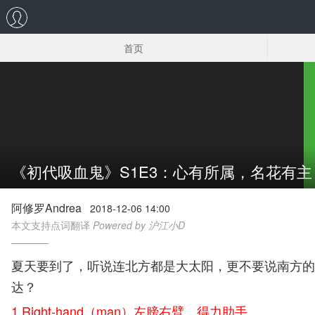
首页
美剧笔记
美剧下载
《初代吸血鬼》S1E3：心有所属，名花有主
阿修罗Andrea
2018-12-06 14:00
本文支持点词翻译
Powered by 沪江小D
夏天要到了，听说连北方都是大太阳，更不要说南方的
达？
1.Right-hand（man）左膀右臂，得力助手