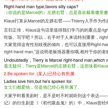
Right-hand man type,favors silly caps?
（你说的是Marcel的）左膀右臂，总是喜欢戴着傻里
Klaus打算从Marcel的左膀右臂——Thierry入手
言归正传，Klaus这句话里值得我们学习的的重点是righ
吃饭、写字吧？所以，右手对于人来说特别重要，right-
大家觉得这有性别歧视的倾向，也可以直接用Right-ha
right-hand man.”这说明老板很器重你哦,相
Undoubtedly，Tierry is Marcel right-hand man,which me
毫无疑问，Tierry是Marcel的左膀右臂，这意味着K
2.Be spoken for (某人)已经心有所属
Ladies love him,but he's spoken for.
女士们都爱他，但是他已经心有所属了。
大家平时看美剧时，是不是时不时就听到这个表达——Some
记》的衍生剧是《《初代吸血鬼》的）中，Klaus曾经向Carolin