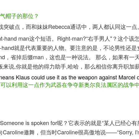
傻气帽子的那位？
作为作战突破点，而和妹妹Rebecca通话中，两人都认同这一点
t-hand man这个短语。Right-man?“右手男人
hand就是代表重要的人物。要注意的是，不论男性还是女性都
nd，省掉后缀man，这也是一种说法。 那么，如果有一天在职
对于你的老板来说,你就是他的得力助手,哈哈，那么相信你离升
ans Klaus could use it as the weapon against Marcel du
laus可以利用这一点作为武器在争夺新奥尔良法属区的战争中用
one is spoken for呢？它表示的就是“某人已
e邀舞，但当时Caroline很高傲地说——“Sorry, I'm a