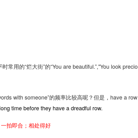
”的“You are beautiful.”,"You look precious
 with someone”的频率比较高呢？但是，have a ro
ong time before they have a dreadful row.
 with 投缘；一拍即合；相处得好