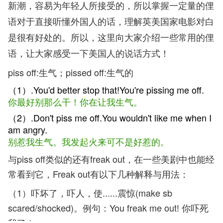
新潮，容易为年轻人所接受的，所以掌握一定量的俚
语对于直接听懂外国人的话，理解英美国家电影对白
是很有好处的。所以，这里向大家介绍一些常用的俚
语，让大家感受一下美国人的说话方式！
piss off:生气；pissed off:生气的
（1）.You'd better stop that!You're pissing me off.
你最好别那么干！你在让我生气。
（2）.Don't piss me off.You wouldn't like me when I
am angry.
别惹我生气。我发起火来可不是好惹的。
与piss off类似的还有freak out，在一些美剧中也能经
常看到它，Freak out有以下几种解释与用法：
（1）吓坏了，吓人，使......震惊(make sb
scared/shocked)。例句：You freak me out! 你吓死
我了！