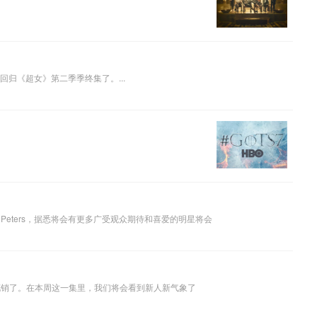
Kara的明星堂兄超人要回归《超女》第二季季终集了。...
an Peters，据悉将会有更多广受观众期待和喜爱的明星将会
y就可以省下些花销了。在本周这一集里，我们将会看到新人新气象了