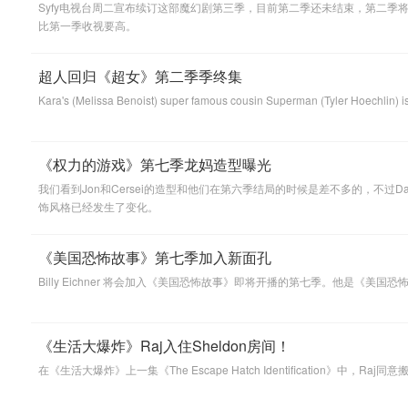
Syfy电视台周二宣布续订这部魔幻剧第三季，目前第二季还未结束，第二季
比第一季收视要高。
超人回归《超女》第二季季终集
Kara's (Melissa Benoist) super famous cousin Superman (Tyler Hoe
《权力的游戏》第七季龙妈造型曝光
我们看到Jon和Cersei的造型和他们在第六季结局的时候是差不多的，不过
饰风格已经发生了变化。
《美国恐怖故事》第七季加入新面孔
Billy Eichner 将会加入《美国恐怖故事》即将开播的第七季。他是《美国
《生活大爆炸》Raj入住Sheldon房间！
在《生活大爆炸》上一集《The Escape Hatch Identification》中