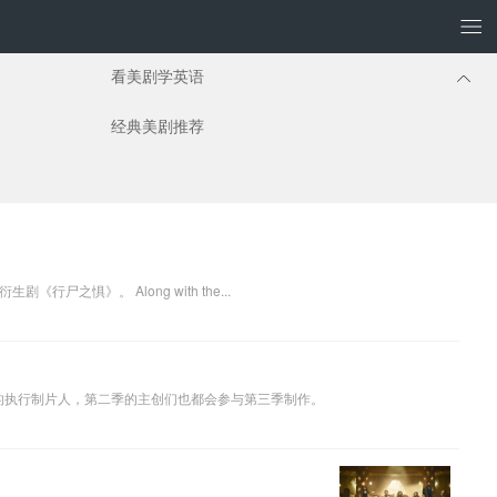
看美剧学英语
经典美剧推荐
Fear the Walking Dead will live on: AMC has renewed the Walking Dead spinoff for a fourth season.《行尸之惧》将会继续：AMC电视台宣布续订《行尸走肉》衍生剧《行尸之惧》。 Along with the...
第三季的执行制片人，第二季的主创们也都会参与第三季制作。