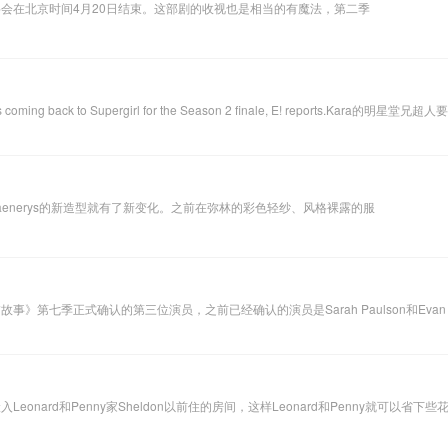
将会在北京时间4月20日结束。这部剧的收视也是相当的有魔法，第二季
chlin) is coming back to Supergirl for the Season 2 finale, E! reports.
Daenerys的新造型就有了新变化。之前在弥林的彩色轻纱、风格裸露的服
恐怖故事》第七季正式确认的第三位演员，之前已经确认的演员是Sarah Paulson和Ev
，Raj同意搬入Leonard和Penny家Sheldon以前住的房间，这样Leonard和Penn