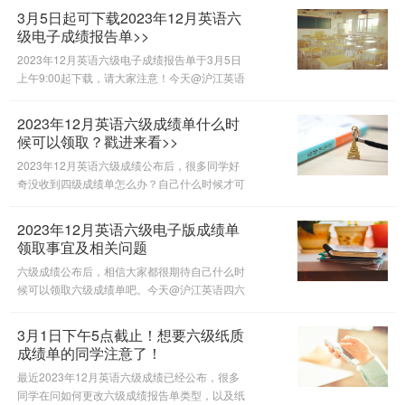
吧。
3月5日起可下载2023年12月英语六
级电子成绩报告单>>
2023年12月英语六级电子成绩报告单于3月5日
上午9:00起下载，请大家注意！今天@沪江英语
四六级微信公众号跟大家讲讲如何下载电子成绩
单以及领取了电子成绩单是否还能申请纸质版，
2023年12月英语六级成绩单什么时
一起来看看吧。
候可以领取？戳进来看>>
2023年12月英语六级成绩公布后，很多同学好
奇没收到四级成绩单怎么办？自己什么时候才可
以领到成绩单？错过了领取的规定时间怎么办？
今天@沪江英语四六级微信公众号为大家解答以
2023年12月英语六级电子版成绩单
上问题，一起来看看吧！
领取事宜及相关问题
六级成绩公布后，相信大家都很期待自己什么时
候可以领取六级成绩单吧。今天@沪江英语四六
级微信公众号为大家整理了六级成绩单领取常见
问题及解答，希望对你有所帮助。
3月1日下午5点截止！想要六级纸质
成绩单的同学注意了！
最近2023年12月英语六级成绩已经公布，很多
同学在问如何更改六级成绩报告单类型，以及纸