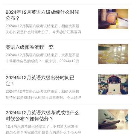
2024年12月四六级成绩预计在2025年2月24
日-2月28日那周发布。请同学们耐心等待。
2024年12月英语六级成绩什么时候
公布？
2024年12月英语六级考试结束后，相信大家最
关心的就是什么时候出分了。今天@沪江英语四
六级微信公众号就来讲讲2024年12月六级成绩
的出分时间吧。
英语六级阅卷流程一览
2024年12月英语六级考试结束后，大家是不是
非常期待自己的成绩？一般来说，2024年12月
英语六级成绩将于2025年2月底公布，大家耐心
等待即可。今天@沪江英语四六级微信公众号跟
2024年12月英语六级出分时间已
大家讲讲为何六级成绩出来要等2个月
定！
2024年12与英语六级考试结束后，相信大家最
期待的就是成绩什么时候可以查询吧。今天@沪
江英语四六级微信公众号为大家整理了六级成绩
查分常见问题，一起来看看吧。
2024年12月英语六级考试成绩什么
时候公布？如何估分？
12月的六级考试已经结束了，不知道大家发挥
得怎么样？考完试你们最关心的是什么？今天@