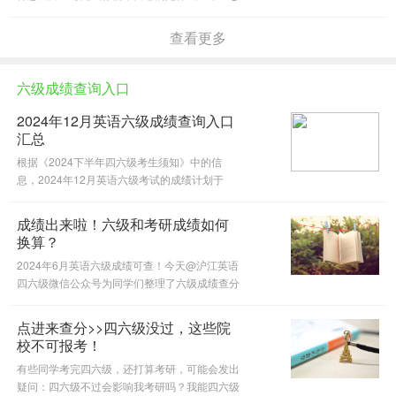
沪江英语四六级微信公众号跟大家讲讲12月四
级成绩发布时间及查分相关资讯，一起来看看
查看更多
吧。
六级成绩查询入口
2024年12月英语六级成绩查询入口
汇总
根据《2024下半年四六级考生须知》中的信
息，2024年12月英语六级考试的成绩计划于
2025年2月底发布。今天@沪江英语四六级微信
公众号为大家整理了2024年12月英语六级成绩
成绩出来啦！六级和考研成绩如何
查询入口，一起来看看吧。
换算？
2024年6月英语六级成绩可查！今天@沪江英语
四六级微信公众号为同学们整理了六级成绩查分
官网及六级和考研的关系，一起来看看吧。
点进来查分>>四六级没过，这些院
校不可报考！
有些同学考完四六级，还打算考研，可能会发出
疑问：四六级不过会影响我考研吗？我能四六级