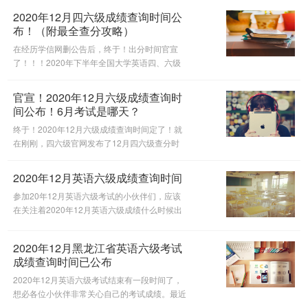
卡顿，不如来沪江边听直播边查分！查分入口如
2020年12月四六级成绩查询时间公
下
布！（附最全查分攻略）
在经历学信网删公告后，终于！出分时间官宣
了！！！2020年下半年全国大学英语四、六级
考试（含口试）成绩查询时间：2月26日10时。
今天小编为大家整理了四六级查分时间及相关网
官宣！2020年12月六级成绩查询时
站，希望对你有所帮助~
间公布！6月考试是哪天？
终于！2020年12月六级成绩查询时间定了！就
在刚刚，四六级官网发布了12月四六级查分时
间：2021年2月26日上午10点。各位小伙伴是
不是非常期待呢。更多四六级查分相关资讯，尽
2020年12月英语六级成绩查询时间
在沪江英语四六级。
参加20年12月英语六级考试的小伙伴们，应该
在关注着2020年12月英语六级成绩什么时候出
来这样的话题，小编从学信网了解的具体消息，
2020年12月英语六级成绩查询时间是2月26日
2020年12月黑龙江省英语六级考试
上午10点，届时，大家可以登录学信网
成绩查询时间已公布
2020年12月英语六级考试结束有一段时间了，
想必各位小伙伴非常关心自己的考试成绩。最近
官方宣布，2020年12月黑龙江省英语六级考试