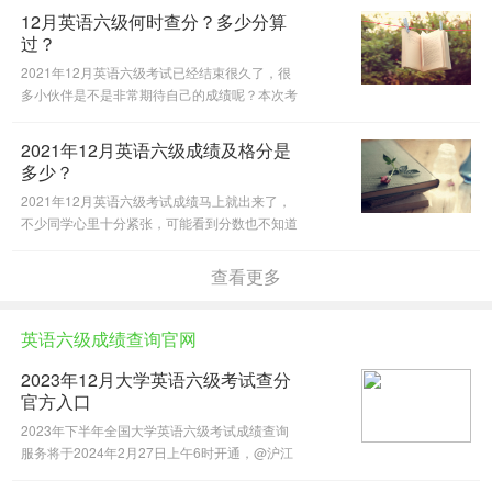
带大家盘点一下跟四六级分数有关的一些小
12月英语六级何时查分？多少分算
Tips~来给大家做一些参考。
过？
2021年12月英语六级考试已经结束很久了，很
多小伙伴是不是非常期待自己的成绩呢？本次考
试成绩计划于 2022 年 2 月底发布。今天小编为
大家带来六级合格线及评分标准。一起来看看吧
2021年12月英语六级成绩及格分是
~
多少？
2021年12月英语六级考试成绩马上就出来了，
不少同学心里十分紧张，可能看到分数也不知道
自己考得怎么样。那么英语六级考多少分算过
呢？小编整理了相关信息，希望对大家有帮助。
查看更多
英语六级成绩查询官网
2023年12月大学英语六级考试查分
官方入口
2023年下半年全国大学英语六级考试成绩查询
服务将于2024年2月27日上午6时开通，@沪江
英语四六级为大家整理了本次成绩查询入口及注