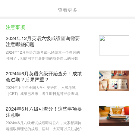
查看更多
注意事项
2024年12月英语六级成绩查询需要
注意哪些问题
2024年12月英语六级考试已经结束一个多月的
时间了，相信同学们最期待的就是自己的分数
啦。目前官方还没有公布具体的出分日期，所以
请大家耐心等待哦。在查分前，@沪江英语四六
2024年6月英语六级开始查分！成绩
级微信公众号为大家整理了六级考试
会过期？后果严重？
2024年上半年全国大学生英语四、六级考试
（CET）成绩已发布，考生即日起可登录查询。
今天为大家带来查分相关事宜，希望对你有所帮
助。
2024年6月六级可查分！这些事项要
注意啦
2024年6月六级考试成绩即将公布，大家都期待
着能取得理想的成绩。届时，大家可以关注@沪
江英语四六级，在这里进行查分，及时获取自己