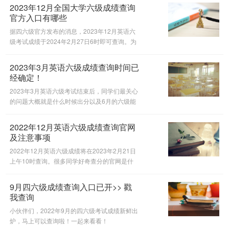
意事项，一起来看看吧。
2023年12月全国大学六级成绩查询
官方入口有哪些
据四六级官方发布的消息，2023年12月英语六
级考试成绩于2024年2月27日6时即可查询。为
了方便同学们更好地查分，@沪江英语四六级微
信公众号为大家整理了六级成绩查询入口，一起
2023年3月英语六级成绩查询时间已
来看看吧！
经确定！
2023年3月英语六级考试结束后，同学们最关心
的问题大概就是什么时候出分以及6月的六级能
否报名。@沪江英语四六级 微信公众号为大家
特地整理了相关的资讯，供大家了解参考。
2022年12月英语六级成绩查询官网
及注意事项
2022年12月英语六级成绩将在2023年2月21日
上午10时查询。很多同学好奇查分的官网是什
么？今天为大家做出解答，一起来看看吧！
9月四六级成绩查询入口已开>> 戳
我查询
小伙伴们，2022年9月的四六级考试成绩新鲜出
炉，马上可以查询啦！一起来看看！