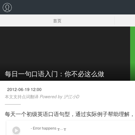
首页
英语情景
口语发音
口语交际
每日一句口语入门：你不必这么做
2012-06-19 12:00
本文支持点词翻译
Powered by 沪江小D
每天一个初级英语口语句型，通过实际例子帮助理解，
- Error happens ╥﹏╥