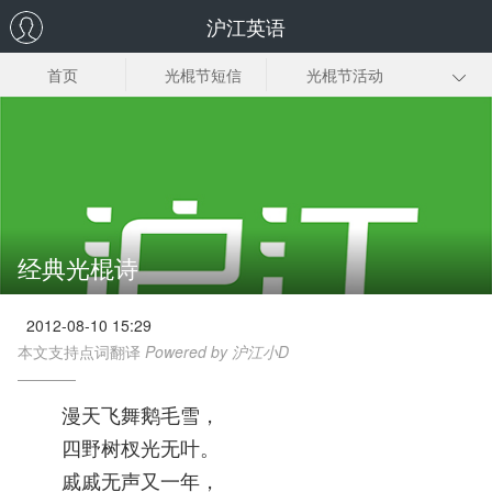
沪江英语
首页
光棍节短信
光棍节活动
光棍节歌曲
光棍节电影
光棍节宣言
光棍诗
光棍节时间
光棍节由来
经典光棍诗
2012-08-10 15:29
本文支持点词翻译
Powered by 沪江小D
漫天飞舞鹅毛雪，
四野树杈光无叶。
戚戚无声又一年，