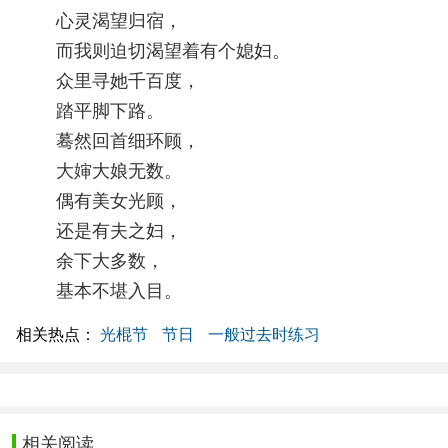
心灵渴望归宿，
而我则迫切渴望着有个媳妇。
众里寻她千百度，
踏平脚下路。
蓦然回首细环顾，
大婶大娘无数。
偶有美女光顾，
还是有夫之妇，
余下大多数，
基本不堪入目。
相关热点：
光棍节
节日
一般过去时练习
相关阅读