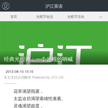
沪江英语
首页
光棍节短信
光棍节活动
光棍节歌曲
光棍节电影
光棍节宣言
光棍诗
光棍节时间
光棍节由来
经典光棍诗：一个光棍的呐喊
2012-08-10 15:15
本文支持点词翻译
Powered by 沪江小D
花草渴望雨露，
太监迫切渴望着雄性激素。
灵魂渴望超度，