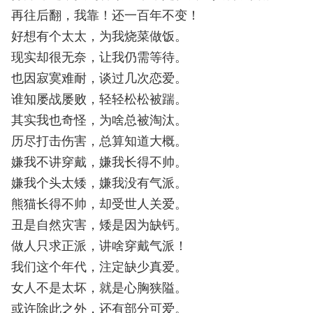
再往后翻，我靠！还一百年不变！
好想有个太太，为我烧菜做饭。
现实却很无奈，让我仍需等待。
也因寂寞难耐，谈过几次恋爱。
谁知屡战屡败，轻轻松松被踹。
其实我也奇怪，为啥总被淘汰。
历尽打击伤害，总算知道大概。
嫌我不讲穿戴，嫌我长得不帅。
嫌我个头太矮，嫌我没有气派。
熊猫长得不帅，却受世人关爱。
丑是自然灾害，矮是因为缺钙。
做人只求正派，讲啥穿戴气派！
我们这个年代，注定缺少真爱。
女人不是太坏，就是心胸狭隘。
或许除此之外，还有部分可爱。