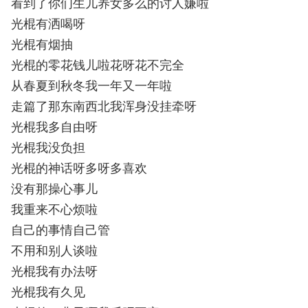
看到了你们生儿养女多么的讨人嫌啦
光棍有洒喝呀
光棍有烟抽
光棍的零花钱儿啦花呀花不完全
从春夏到秋冬我一年又一年啦
走篇了那东南西北我浑身没挂牵呀
光棍我多自由呀
光棍我没负担
光棍的神话呀多呀多喜欢
没有那操心事儿
我重来不心烦啦
自己的事情自己管
不用和别人谈啦
光棍我有办法呀
光棍我有久见