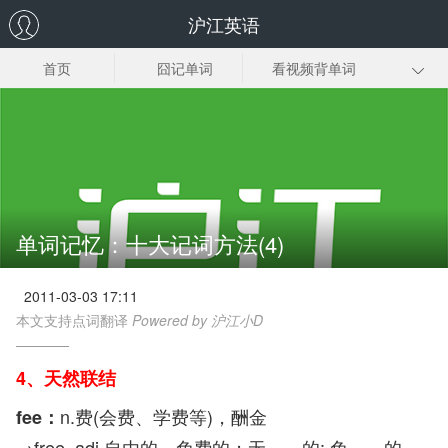
沪江英语
首页
囧记单词
看视频背单词
小词也有大作用
词义辨析
单词怎么背
联想记忆
背单词方法
单词记忆：十大记词方法(4)
2011-03-03 17:11
本文支持点词翻译
Powered by 沪江小D
4、天然联结
n.费(会费、学费等)，酬金
fee：
→free adj.自由的，免费的；无……的; 免……的