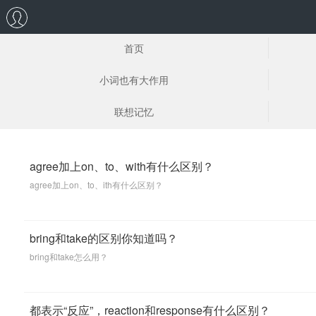
首页
小词也有大作用
联想记忆
agree加上on、to、with有什么区别？
agree加上on、to、ith有什么区别？
bring和take的区别你知道吗？
bring和take怎么用？
都表示“反应”，reaction和response有什么区别？