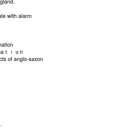
gland.
te with alarm
nation
aｔｉｏn
cts of anglo-saxon
.