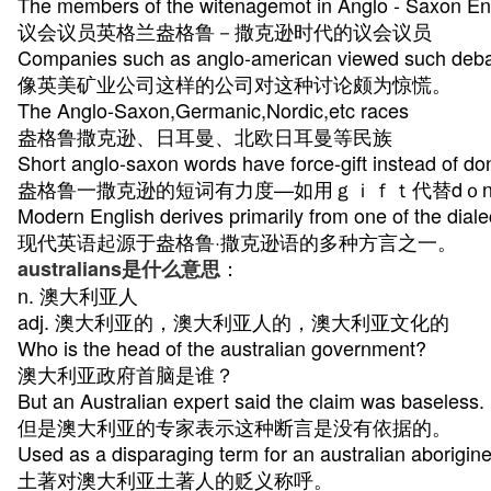
The members of the witenagemot in Anglo - Saxon En
议会议员英格兰盎格鲁－撒克逊时代的议会议员
Companies such as anglo-american viewed such deba
像英美矿业公司这样的公司对这种讨论颇为惊慌。
The Anglo-Saxon,Germanic,Nordic,etc races
盎格鲁撒克逊、日耳曼、北欧日耳曼等民族
Short anglo-saxon words have force-gift instead of do
盎格鲁一撒克逊的短词有力度—如用ｇｉｆｔ代替dｏn
Modern English derives primarily from one of the diale
现代英语起源于盎格鲁·撒克逊语的多种方言之一。
：
australians是什么意思
n. 澳大利亚人
adj. 澳大利亚的，澳大利亚人的，澳大利亚文化的
Who is the head of the australian government?
澳大利亚政府首脑是谁？
But an Australian expert said the claim was baseless.
但是澳大利亚的专家表示这种断言是没有依据的。
Used as a disparaging term for an australian aborigine
土著对澳大利亚土著人的贬义称呼。