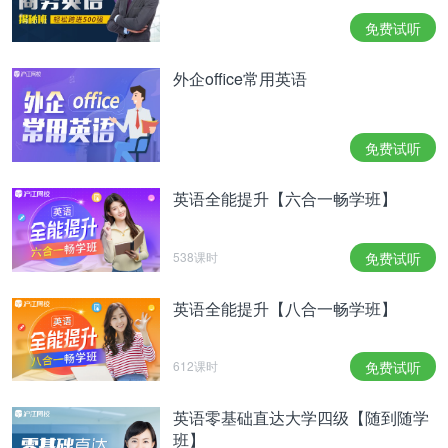
免费试听
外企office常用英语
免费试听
英语全能提升【六合一畅学班】
538课时
免费试听
英语全能提升【八合一畅学班】
612课时
免费试听
英语零基础直达大学四级【随到随学
班】