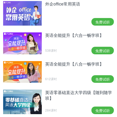
外企office常用英语
免费试听
英语全能提升【六合一畅学班】
538课时
免费试听
英语全能提升【八合一畅学班】
612课时
免费试听
英语零基础直达大学四级【随到随学
班】
284课时
免费试听