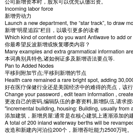
公司新增资本时，股东可以优先认缴出资。
Incoming labor force
新增劳动力
Launch a new department, the “star track”, to draw m
新增“明星追踪”栏目，以吸引更多的读者
Which kind of content do you want Antiwave to add or 
你最希望反波新增或恢复哪类内容？
Many examples and extra grammatical information are a
本词典别具特色,诸如例证多及新增语法要点等.
Pan to Added Nodes
平移到附加节点;平移到新增的节点
Health care remained a rare bright spot, adding 30,000
好在医疗保健行业还是美国经济中的难得的亮点，该行业
Change your password , edit team information , create
更改自己的密码,编辑队伍的参赛资料,新增队伍,请求授
"incremental building, housing: Building, usually from 
添加建筑，新增房屋:通常是在核心建筑上逐渐添加的
A total of 200 inland waterway berths will be revamped 
改造和新建内河泊位200个，新增吞吐能力2500万吨。