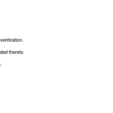
erification.
ded thereto.
.