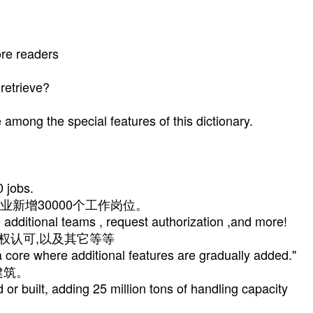
ore readers
retrieve?
mong the special features of this dictionary.
 jobs.
新增30000个工作岗位。
 additional teams , request authorization ,and more!
权认可,以及其它等等
a core where additional features are gradually added."
建筑。
or built, adding 25 million tons of handling capacity