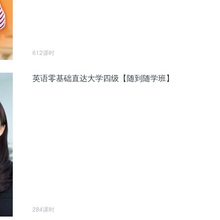
612课时
英语零基础直达大学四级【随到随学班】
284课时