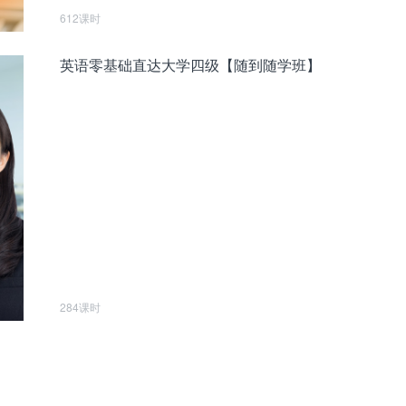
612课时
英语零基础直达大学四级【随到随学班】
284课时