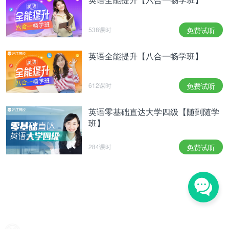
538课时
免费试听
英语全能提升【八合一畅学班】
612课时
免费试听
英语零基础直达大学四级【随到随学
班】
284课时
免费试听