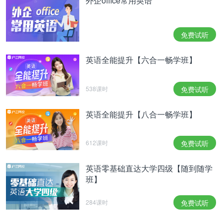
外企office常用英语
免费试听
英语全能提升【六合一畅学班】
538课时
免费试听
英语全能提升【八合一畅学班】
612课时
免费试听
英语零基础直达大学四级【随到随学
班】
284课时
免费试听