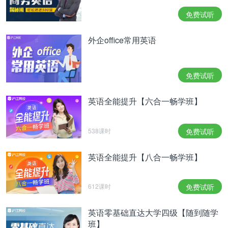
免费试听
外企office常用英语
免费试听
英语全能提升【六合一畅学班】
538课时
免费试听
英语全能提升【八合一畅学班】
612课时
免费试听
英语零基础直达大学四级【随到随学
班】