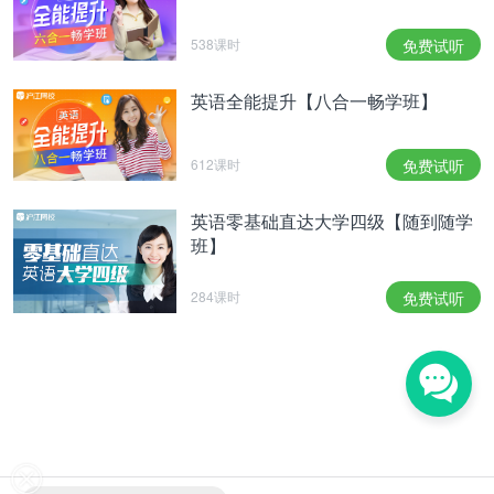
538课时
免费试听
英语全能提升【八合一畅学班】
612课时
免费试听
英语零基础直达大学四级【随到随学
班】
284课时
免费试听