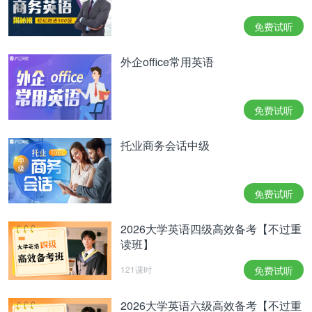
可以给大家学习带来帮助。
免费试听
如果您对英语学习感兴趣，想要深入学习，可以了解
沪江网校精品课程，量身定制高效实用的个性化学习
外企office常用英语
方案，专属督导全程伴学。扫一扫领200畅学卡
相关热点：
大学英语四级翻译
沉思录读书笔记
免费试听
托业商务会话中级
免费试听
2026大学英语四级高效备考【不过重
读班】
121课时
免费试听
2026大学英语六级高效备考【不过重