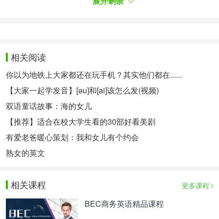
展开剩余
语法基础。
有了词汇量，怎么能把这些完美地组合起来，这就需
要用到语法，语法可以让句子正确，也更完美，符合
英语的要求。另外懂得语法也会降低出错率，这就需
相关阅读
要我们自己仔细研读句子，文章去认真学习其中涉及
你以为地铁上大家都还在玩手机？其实他们都在......
到的语法知识，重点是翻译的时候有意识地检查一
【大家一起学发音】[əu]和[ai]该怎么发(视频)
下。
双语童话故事：海的女儿
针对性练习。
【推荐】适合在校大学生看的30部好看美剧
我们知道翻译的重点是中国的文化经济，所以我们训
有爱老爸暖心策划：我和女儿有个约会
练时就要把重心放在这些文章上。有目的，有计划地
熟女的英文
去练习，学英语比较好的时间就是早上了，所以要合
理运用时间。有重点地去训练，这样可以节省很多时
相关课程
更多课程
间。
BEC商务英语精品课程
以上就是小编给大家分享的英语四级翻译技巧，希望