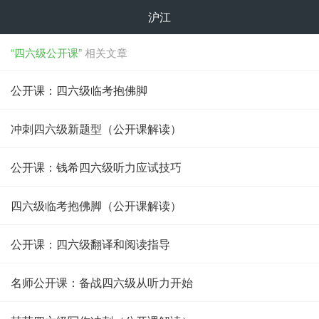
沪江
“四六级公开课”
相关文章
公开课：四六级临考抱佛脚
冲刺四六级新题型（公开课解读）
公开课：钱希四六级听力应试技巧
四六级临考抱佛脚（公开课解读）
公开课：四六级翻译和阅读指导
名师公开课：备战四六级从听力开始