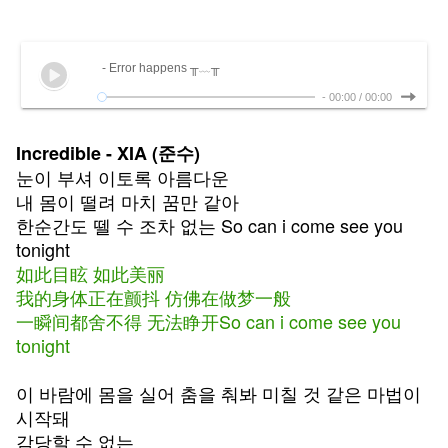
- Error happens ╥﹏╥
-
00:00
/
00:00
Incredible - XIA (준수)
눈이 부셔 이토록 아름다운
내 몸이 떨려 마치 꿈만 같아
한순간도 뗄 수 조차 없는 So can i come see you
tonight
如此目眩 如此美丽
我的身体正在颤抖 仿佛在做梦一般
一瞬间都舍不得 无法睁开So can i come see you
tonight
이 바람에 몸을 실어 춤을 춰봐 미칠 것 같은 마법이
시작돼
감당할 수 없는