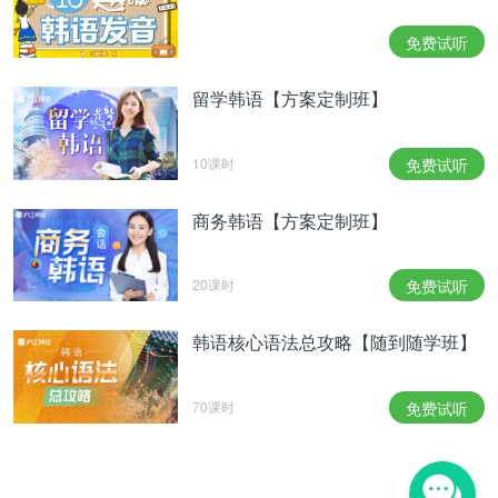
You somethin, somethin
免费试听
Something INCREDIBLE Something so magical
하늘이 맺어준 운명의 Miracle
留学韩语【方案定制班】
Something INCREDIBLE 기적의 Melody
넌 항상 그렇듯 Beautiful INCREDIBLE
10课时
免费试听
上天的命运Miracle
Something INCREDIBLE 奇迹般的 Melody
商务韩语【方案定制班】
你总是如此 Beautiful INCREDIBLE
You got me screamin
20课时
免费试听
You got me singing
You somethin, somethin
韩语核心语法总攻略【随到随学班】
INCREDIBLE
声明：音视频均来自互联网链接，仅供学习使用。本
70课时
免费试听
网站自身不存储、控制、修改被链接的内容。"沪江
网"高度重视知识产权保护。当如发现本网站发布的