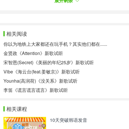
展开剩余
你总是如此 Beautiful INCREDIBLE
You got me screamin
You got me singing
相关阅读
You somethin, somethin
INCREDIBLE
你以为地铁上大家都还在玩手机？其实他们都在......
金贤政《Attention》新歌试听
You’re so hypnotic girl
宋智恩(Secret)《美丽的年纪25岁》新歌试听
Alpha-robotic girl
Baby, you’re futuristic
Vibe《海云台(feat.姜敏京)》新歌试听
Shine in your vega world
Younha(高润荷)《没关系》新歌试听
Everybody knows
李笛《谎言谎言谎言》新歌试听
That this club is yours
Shake your spaceship candy
You’re so incredible
相关课程
You got me screamin
10天突破韩语发音
You got me singing