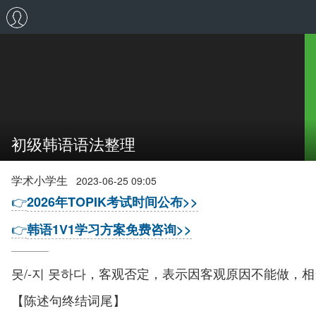
初级韩语语法整理
学术小学生
2023-06-25 09:05
👉
2026年TOPIK考试时间公布>>
👉
韩语1V1学习方案免费咨询>>
못/-지 못하다，客观否定，表示因客观原因不能做，
【陈述句终结词尾】