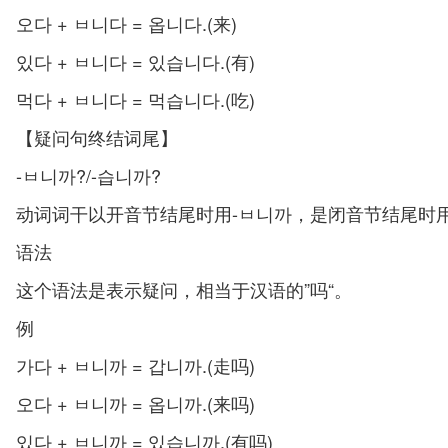
오다 + ㅂ니다 = 옵니다.(来)
있다 + ㅂ니다 = 있습니다.(有)
먹다 + ㅂ니다 = 먹습니다.(吃)
【疑问句终结词尾】
-ㅂ니까?/-습니까?
动词词干以开音节结尾时用-ㅂ니까，是闭音节结尾时用
语法
这个语法是表示疑问，相当于汉语的”吗“。
例
가다 + ㅂ니까 = 갑니까.(走吗)
오다 + ㅂ니까 = 옵니까.(来吗)
있다 + ㅂ니까 = 있습니까.(有吗)