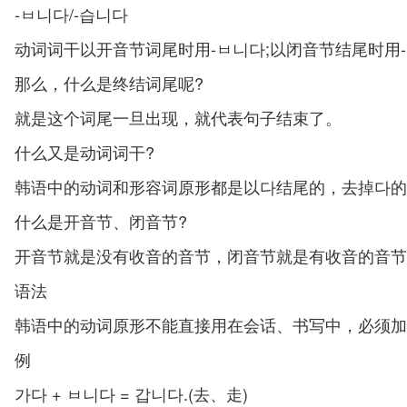
-ㅂ니다/-습니다
动词词干以开音节词尾时用-ㅂ니다;以闭音节结尾时用
那么，什么是终结词尾呢?
就是这个词尾一旦出现，就代表句子结束了。
什么又是动词词干?
韩语中的动词和形容词原形都是以다结尾的，去掉다的
什么是开音节、闭音节?
开音节就是没有收音的音节，闭音节就是有收音的音节
语法
韩语中的动词原形不能直接用在会话、书写中，必须加
例
가다 + ㅂ니다 = 갑니다.(去、走)