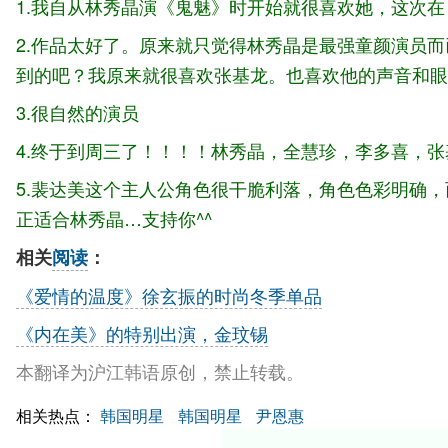
1.我自从林秀晶演《鬼魅》时开始就很喜欢她，这次
2.作品太好了。原来就只觉得林秀晶是最强童颜演员
到的吧？我原来就很喜欢张基龙。也喜欢他的声音和眼
3.很自然的演员
4.终于到周三了！！！！林秀晶，全慧珍，李多喜，
5.裴达美这个主人公角色很干脆利落，角色色彩明确
正适合林秀晶…支持你^^
相关
阅读
：
《爱情的温度》徐玄振的时尚冬季单品
《内在美》的特别出演，金玟锡
本翻译为沪江韩语原创，禁止转载。
相关热点：
韩国明星
韩国明星
尹恩惠