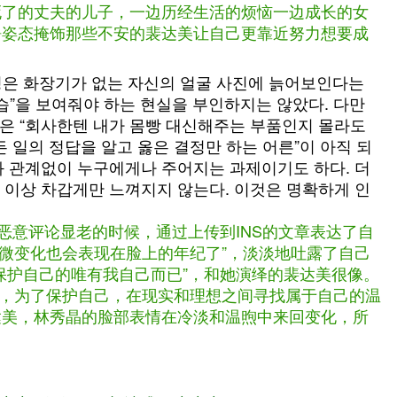
死了的丈夫的儿子，一边历经生活的烦恼一边成长的女
静姿态掩饰那些不安的裴达美让自己更靠近努力想要成
수정은 화장기가 없는 자신의 얼굴 사진에 늙어보인다는
습”을 보여줘야 하는 현실을 부인하지는 않았다. 다만
습은 “회사한텐 내가 몸빵 대신해주는 부품인지 몰라도
든 일의 정답을 알고 옳은 결정만 하는 어른”이 아직 되
와 관계없이 누구에게나 주어지는 과제이기도 하다. 더
 이상 차갑게만 느껴지지 않는다. 이것은 명확하게 인
恶意评论显老的时候，通过上传到INS的文章表达了自
细微变化也会表现在脸上的年纪了”，淡淡地吐露了自己
保护自己的唯有我自己而已”，和她演绎的裴达美很像。
样，为了保护自己，在现实和理想之间寻找属于自己的温
达美，林秀晶的脸部表情在冷淡和温煦中来回变化，所