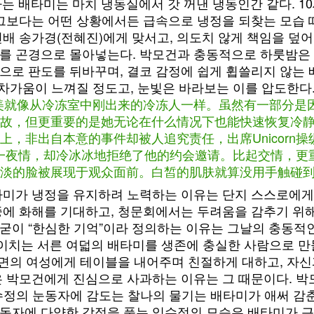
하는 배타미는 마치 냉동실에서 갓 꺼낸 냉동인간 같다. 1
 그보다는 어떤 상황에서든 급속으로 냉정을 되찾는 모습 
선배 송가경(전혜진)에게 맞서고, 의도치 않게 책임을 덮
두를 곤경으로 몰아넣는다. 박모건과 충동적으로 하룻밤은 
으로 판도를 뒤바꾸며, 결코 감정에 쉽게 휩쓸리지 않는
 차가움이 느껴질 정도고, 눈빛은 바라보는 이를 압도한다
达美就像从冷冻室中刚出来的冷冻人一样。虽然有一部分是
，但更重要的是她无论在什么情况下也能快速恢复冷静的样
，非出自本意的事件却被人追究责任，出席Unicorn
有了一夜情，却冷冰冰地拒绝了他的约会邀请。比起交情，
淡的脸被展现于观众面前。白皙的肌肤就算没用手触碰
타미가 냉정을 유지하려 노력하는 이유는 단지 스스로에게 더
중에 화해를 기대하고, 청문회에서는 두려움을 감추기 위
굳이 “한심한 기억”이라 정의하는 이유는 그날의 충동적인 
 이치는 서른 여덟의 배타미를 생존에 충실한 사람으로 만
 초면의 여성에게 테이블을 내어주며 친절하게 대하고, 자신
은 박모건에게 진심으로 사과하는 이유는 그 때문이다. 박
수정의 눈동자에 감도는 찰나의 물기는 배타미가 애써 감춘
동자에 다양한 감정을 품는 임수정의 모습은 배타미가 근