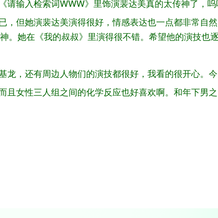
在《请输入检索词WWW》里饰演裴达美真的太传神了，
而已，但她演裴达美演得很好，情感表达也一点都非常自
神。她在《我的叔叔》里演得很不错。希望他的演技也
张基龙，还有周边人物们的演技都很好，我看的很开心。
，而且女性三人组之间的化学反应也好喜欢啊。和年下男