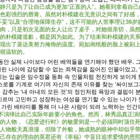
静只是为了让自己成为更加“正直的人”。她看到拿着自
色彩强烈的唇膏。虽然对朴模建在无意识之间有了好感，
妥”以及“合理地保障生存”，这不可能的人世事理让38
肉，只是初次见面的女人让出了桌子，对她很亲切，虽
的朴模建道歉，都是因为如此。为了结束和朴模建的关系
现出了裴达美努力掩饰的温度。宛如画纸般的脸上被刻
很温软的。
랫동안 실제 나이보다 어린 배역들을 연기해야 했던 배우. 
어린 나이에 감당할 수 없는 죄책감을 짊어진 인물이었고, ‘
그리는 입술은 임수정을 동화 속 인물처럼 천진하게 보이게
스스로를 기계로 여기며 자신의 존재 이유를 찾는 ‘싸이보
 감추는 ‘내 아내의 모든 것’의 정인처럼 욕망과 결핍이
 기르며 고민하고 성장하는 여성을 연기할 수 있는 나이가 
 가린 배타미를 통해 더 나은 사람이 되려 노력하는 인간
得不演绎比自己实际年龄要小的角色。然而，林秀晶真正
的人物，《恋爱进行时》的敏爱则是一个必须同时顶住死
人物般天真浪漫，但除了外貌，她成熟的眼神中却似乎
己存在的理由的英君还有《幸福》中盲目追求爱情的恩