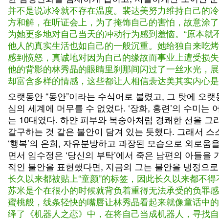
并不是说冰冷就不存在温度。裴达美努力维持自己的冷
方和解，在听证会上，为了掩饰自己的害怕，故意涂了
为她更多地对自己当天的冲动行为感到羞恼。“原本就不
他人的真实生活也如自己的一般沉重。她给独自来吃烤
感到愤怒，真诚地对因为自己的缘故而事业上遭受损失
他的背影的林秀晶的眼睛里刹那间闪过了一丝水光，展
却富含多样的情感，这些都让人相信裴达美其实内心是
오랫동안 “동안”이라는 수식어로 불렸고, 그 탓에 오
심의 세계에 머무를 수 없었다. ‘장화, 홍련’의 수미는 
는 10대였다. 하얀 피부와 복숭아처럼 경쾌한 선을 
갈구하는 것 같은 불안이 담겨 있는 듯했다. 그래서 
‘행복’의 은희, 자유분방하고 과장된 모습으로 외로움을
면서 임수정은 ‘당신의 부탁’에서 죽은 남편의 아들을
적인 불안을 표현했다면, 지금의 그는 불안을 냉정으로
长久以来都被贴上“童颜”的标签，因此长久以来都不
苏米是个在很小的时候就背负着重得无法承受的负罪感
蜜桃般，线条轻快的嘴唇让林秀晶看起来就像童话中的
绎了《机器人之恋》中，在将自己当成机器人，寻找自