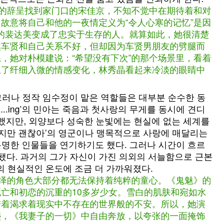
己的辞呈找到家门口的宋佳京，不知不觉中在期待着和对
故意将自己和他的一夜情定义为“令人心寒的记忆”是因
岁的裴达美变成了忠实于生存的人。就算如此，她很清楚
然车贤和自己关系不好，但却因为车贤男朋友的劈腿而
，她对朴模建说：“希望没有下次”的那个场景里，看着
上了纤细入微的情感变化，林秀晶看起来冷淡的眼睛中
그러나 정작 임수정이 맡은 역할들은 대부분 순수한 동
...ing’의 민아는 죽음과 첫사랑의 무게를 동시에 견디
 했지만, 외양보다 성숙한 눈빛에는 현실에 없는 세계를
그지만 괜찮아’의 영군이나 맹목적으로 사랑에 매달리는
 분명한 인물들을 연기하기도 했다. 그러나 시간이 흐르
됐다. 과거의 그가 자신이 가진 의외의 서늘함으로 근본
의 현실적인 온도에 조금 더 가까워졌다.
演绎的角色大部分都无法保持着纯粹的童心。《鬼魅》的
亡和初恋的沉重的10多岁少女。雪白的肌肤和宛如水
带着渴求着现实中不存在的世界般的不安。所以，她演
熙，《我妻子的一切》中自由奔放，以夸张的一面掩饰