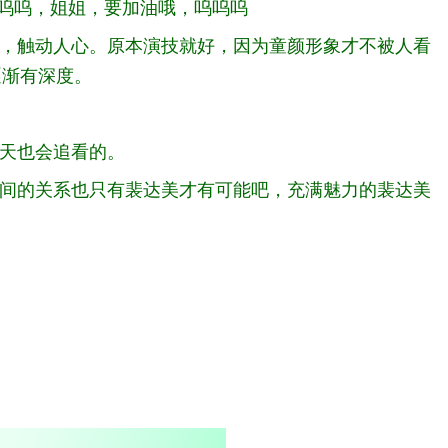
呜呜呜，姐姐，要加油哦，呜呜呜
然，触动人心。原本演技就好，因为童颜形象才不被人看
逐渐有深度。
今天也会追看的。
之间的关系也只有裴达美才有可能吧，充满魅力的裴达美