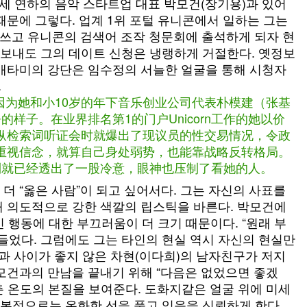
0세 연하의 음악 스타트업 대표 박모건(장기용)과 있어
때문에 그렇다. 업계 1위 포털 유니콘에서 일하는 그는
어쓰고 유니콘의 검색어 조작 청문회에 출석하게 되자 현
보내도 그의 데이트 신청은 냉랭하게 거절한다. 옛정보
 배타미의 강단은 임수정의 서늘한 얼굴을 통해 시청자
.
因为她和小10岁的年下音乐创业公司代表朴模建（张基
子。在业界排名第1的门户Unicorn工作的她以价
操纵检索词听证会时就爆出了现议员的性交易情况，令政
更重视信念，就算自己身处弱势，也能靠战略反转格局。
到就已经透出了一股冷意，眼神也压制了看她的人。
 “옳은 사람”이 되고 싶어서다. 그는 자신의 사표를
해 의도적으로 강한 색깔의 립스틱을 바른다. 박모건에
행동에 대한 부끄러움이 더 크기 때문이다. “원래 부
들었다. 그럼에도 그는 타인의 현실 역시 자신의 현실만
과 사이가 좋지 않은 차현(이다희)의 남자친구가 저지
모건과의 만남을 끝내기 위해 “다음은 없었으면 좋겠
 온도의 본질을 보여준다. 도화지같은 얼굴 위에 미세
본적으로는 온화한 선을 품고 있음을 신뢰하게 한다.