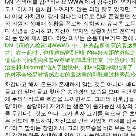
tvN ‘검색어를 입력하세요 WWW’에서 임수정이 연기
도 나이차가 좀처럼 느껴지지 않는 외양 탓도 있지만,
더 이상 가치관이 같지 않다는 이유로 한때 존경했던 
직 의원의 성매매 정황을 폭로해 정치권과 유니콘 모
다 신념을 중시하고, 자신이 약자인 상황에서도 전략적
의 눈 앞에 제시된다. 하얀 피부는 손을 대보기도 전에
tvN《请输入检索词WWW》中，林秀晶所饰演的裴
龙）在一起时，也很难感觉到他们的年龄差距的外貌之故
值观不同的理由和曾经尊敬的前辈宋佳京（全慧珍）对上
治圈和Unicorn都陷入了困境中。和朴模建冲动地
绝对不会轻易被情感左右的裴达美的刚毅通过林秀晶冷
차갑다고 해서 온도가 존재하지 않는 것은 아니다. 배
들고 집 앞에 들고 찾아온 송가경의 모습을 보며 은연
게 무의식적으로 호감을 느끼면서도, 그와의 하룻밤을 
당”하며 “합당하게 지켜지는 생존”이 불가능한 세상의
큼 무겁다는 것도 안다. 그가 혼자 고기를 먹으러 온
른 외도에 분노하며, 자신으로 인해 사업에 피해를 입
다”라고 말하는 장면에서, 그의 뒷모습을 바라보는 임
한 감정변화를 섬세하게 입히고, 서늘하게만 보이던 눈