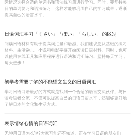
际情况选择合适的单词书和语法练习册进行学习。同时，要坚持每
日的单词复习和语法练习，这样才能够巩固自己的学习成果，逐渐
提高自己的语言水平。
日语词汇学习「くさい」「ぽい」「らしい」 的区别
阅读日语材料有助于提高词汇量和语感。我们建议您从基础的练习
材料、生活杂志、小说和电影字幕开始阅读日语材料。同时，也可
以使用在线工具和应用程序进行语法和词汇练习。坚持每天学习，
每天进步！
初学者需要了解的不能望文生义的日语词汇
学习日语口语最好的方式就是找到一个合适的语言交流伙伴。与日
语母语者交流，不仅可以提高自己的日语口语水平，还能够更好地
了解日本的文化和生活方式。
表示情绪心情的日语词汇
无聊用日语怎么说?大家可能还不知道。正在学习日语的朋友们，