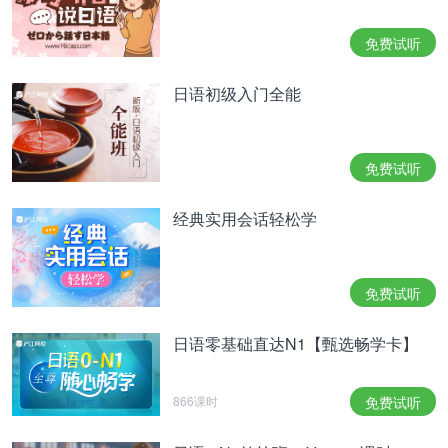
对假名数量提示不清晰？
请看此规则>>
免费试听
- Error happens ╥﹏╥
日语初级入门全能
-
00:00
/
00:00
亜人って人間じゃないんですか
免费试听
大家把课本翻到第247页
本篇讲的是亚人的发现 这块考试不会考到…
经典实用会话轻松学
那我就不看了
但作为常识你们应该对此有所了解
免费试听
正如大家所知
亚人是一种不会死的生物 他们不会死去
日语零基础直达N1【甄选畅学卡】
但是否真的绝对不死就不得而知了
其他还有报告表示 「他们可以发出一种独特的声
866课时
免费试听
音」