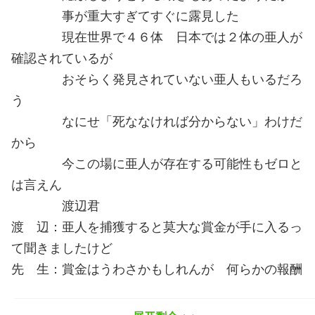
事が重大すぎてすぐに露見した
現在世界で４６体 日本では２体の亜人が
確認されているが
おそらく発見されていない亜人もいるだろ
う
なにせ「死ななければ分からない」わけだ
から
今この場に亜人が存在する可能性もゼロと
は言えん
渡辺君
渡 辺：亜人を捕獲すると莫大な賞金が手に入るっ
て聞きましたけど
先 生：賞金はうわさかもしれんが 何らかの報酬
はあるだろうね
例えば 狩猟のように獲物の所有権を主張