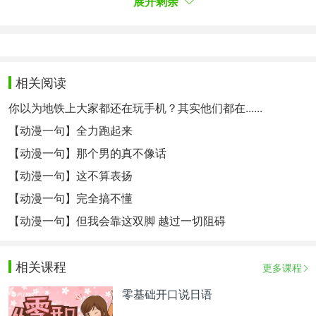
展开剩余
すれば…
永井圭：えもの？
先 生：永井君 何か
相关阅读
永井圭：いや 何でもありません
先 生：何か質問があるんだろ
你以为地铁上大家都还在玩手机？其实他们都在......
永井圭：あの…
___________________
（4个汉字
【动漫一句】全力跑起来
先 生：は？ 当たり前だろ
【动漫一句】那个男的真不像话
新人類なんだよ
【动漫一句】这不算表扬
永井圭：ですよね
【动漫一句】完全搞不懂
先 生：では次に 亜人の利用価値についてだが…
【动漫一句】但我会靠这双脚 越过一切阻碍
相关课程
更多课程
❤书写方式：
【听写规范】日语听写稿听写规范
零基础开口说日语
（2013年5月版)