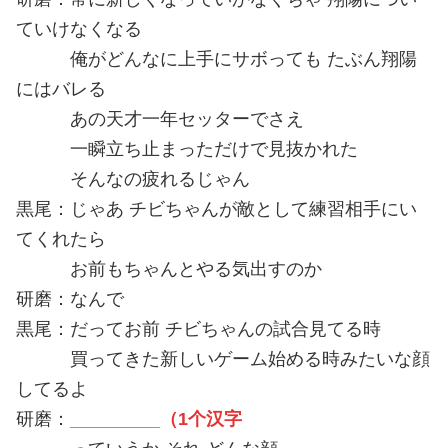
ていけなくなる
俺がどんなに上手にサボっても たぶん翔陽
にはバレる
あの天才一年セッターでさえ
一瞬立ち止まっただけで見抜かれた
そんなの疲れるじゃん
黒尾：じゃあ チビちゃんが敵として練習相手にい
てくれたら
お前もちゃんとやる気出すのか
研磨：なんで
黒尾：だってお前 チビちゃんの試合見てる時
買ってきた新しいゲーム始める時みたいな顔
してるよ
研磨：
_________
（1个汉字