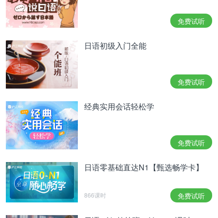
应该会让你涌起斗志了吧
为什么
免费试听
因为你看小不点比赛的时候
日语初级入门全能
脸上的表情就跟准备玩新买的游戏时一模一样
我才没有
话说那时我什么表情
免费试听
蠢蠢欲动
你说什么 我一点都不懂
经典实用会话轻松学
我才没有蠢蠢欲动
你有
免费试听
我才没有
有
日语零基础直达N1【甄选畅学卡】
没有
这篇材料你能听出多少？点击这里做听写，提高外语
866课时
免费试听
水平>>