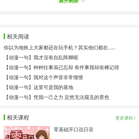
展开剩余
-
00:00
/
00:00
別にしてないし
翔阳他…
相关阅读
总是能给人惊喜
你以为地铁上大家都还在玩手机？其实他们都在......
要是小不点在我们队
没准你就能更有干劲了吧
【动漫一句】我才没有自乱阵脚呢
我没办法跟翔阳同队
【动漫一句】种种往事虽已忘却 有件事我却依稀记得
为什么
【动漫一句】我对这个声音非常憧憬
因为必须时时有新意 才能跟上他的脚步
【动漫一句】这里可是我的基地
无论我偷懒时装得多么自然 大概也骗不过他
【动漫一句】凭我一己之力 定然无法窥见的景色
连那个一年级的天才二传手也不例外
只是一瞬间的犹豫都被他看穿了
相关课程
更多课程
这不是很累吗
零基础开口说日语
那如果小不点跟我们打上几场练习赛