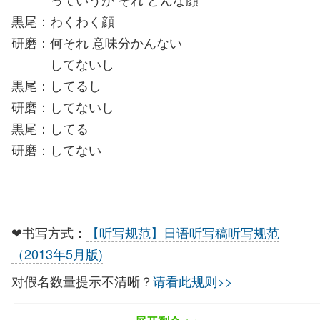
っていうか それ どんな顔
黒尾：わくわく顔
研磨：何それ 意味分かんない
してないし
黒尾：してるし
研磨：してないし
黒尾：してる
研磨：してない
❤书写方式：
【听写规范】日语听写稿听写规范
（2013年5月版)
对假名数量提示不清晰？
请看此规则>>
- Error happens ╥﹏╥