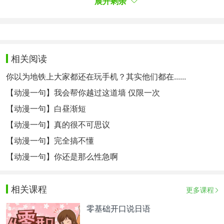
展开剩余
就是那里
喂 小埋 掉在这里的盒子可以扔掉吗
掉在地上的盒子没用啦
哥哥
相关阅读
这次又有什么事
你以为地铁上大家都还在玩手机？其实他们都在......
就是想叫叫你
【动漫一句】我会帮你越过这道墙 仅限一次
这篇材料你能听出多少？点击这里做听写，提高外语
【动漫一句】白昼渐短
水平>>
【动漫一句】真的很不可思议
【动漫一句】完全搞不懂
相关热点：
日语听力练习
日语口语学习
日语入门
蜂蜜
与四叶草
【动漫一句】你还是那么性急啊
相关课程
更多课程
零基础开口说日语