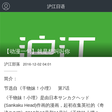
沪江日语
【动漫一句】就是想叫叫你
沪江部落
2016-12-02 04:01
简介：
节选自《
干物妹！小埋
》 第7话
《干物妹！小埋》是由日本サンカクヘッド
(Sankaku Head)作画的漫画，起初在集英社的《奇