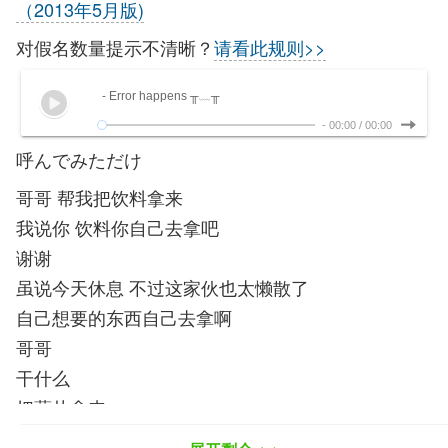
（2013年5月版)
对假名数量提示不清晰？
请看此规则>>
- Error happens ╥﹏╥
-
00:00
/
00:00
呼んでみただけ
哥哥 帮我把饮料拿来
我说你 饮料你自己去拿吧
谢谢
虽说今天休息 不过这家伙也太懒散了
自己想要的东西自己去拿啊
哥哥
干什么
把薯片拿来
谢谢